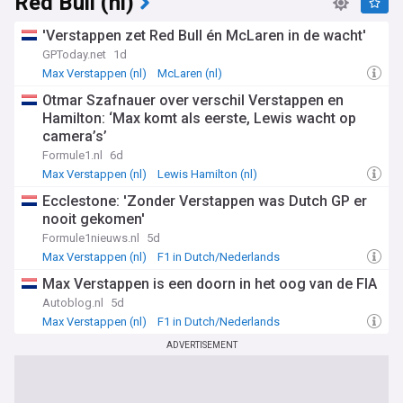
Red Bull (nl)
'Verstappen zet Red Bull én McLaren in de wacht'
GPToday.net
1d
Max Verstappen (nl)
McLaren (nl)
F1 in Dutch/Nederlands
Otmar Szafnauer over verschil Verstappen en
Hamilton: ‘Max komt als eerste, Lewis wacht op
camera’s’
Formule1.nl
6d
Max Verstappen (nl)
Lewis Hamilton (nl)
Motorsports (In Dutch)
Ecclestone: 'Zonder Verstappen was Dutch GP er
nooit gekomen'
Formule1nieuws.nl
5d
Max Verstappen (nl)
F1 in Dutch/Nederlands
Max Verstappen is een doorn in het oog van de FIA
Autoblog.nl
5d
Max Verstappen (nl)
F1 in Dutch/Nederlands
ADVERTISEMENT