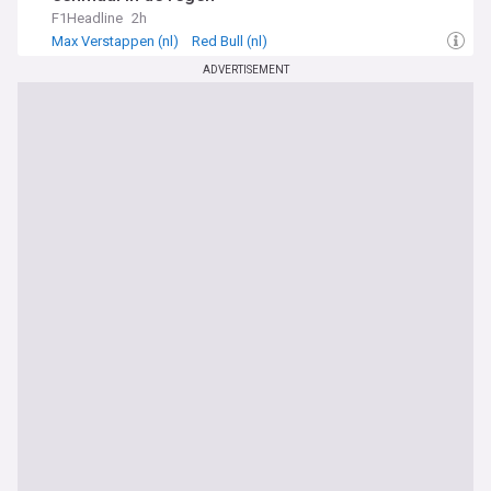
F1Headline
2h
Max Verstappen (nl)
Red Bull (nl)
Motorsports (In Dutch)
ADVERTISEMENT