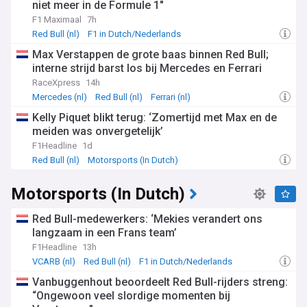
niet meer in de Formule 1"
F1 Maximaal
7h
Red Bull (nl)
F1 in Dutch/Nederlands
Max Verstappen de grote baas binnen Red Bull;
interne strijd barst los bij Mercedes en Ferrari
RaceXpress
14h
Mercedes (nl)
Red Bull (nl)
Ferrari (nl)
Kelly Piquet blikt terug: ‘Zomertijd met Max en de
meiden was onvergetelijk’
F1Headline
1d
Red Bull (nl)
Motorsports (In Dutch)
F1 in Dutch/Nederlands
Motorsports (In Dutch)
Red Bull-medewerkers: ‘Mekies verandert ons
langzaam in een Frans team’
F1Headline
13h
VCARB (nl)
Red Bull (nl)
F1 in Dutch/Nederlands
Vanbuggenhout beoordeelt Red Bull-rijders streng:
“Ongewoon veel slordige momenten bij