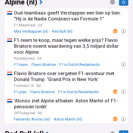
Alpine (nl)
Oud-teambaas geeft Verstappen een tien op tien:
"Hij is de Nadia Comăneci van Formule 1"
F1 Maximaal
2d
Max Verstappen (nl)
Red Bull (nl)
F1 in Dutch/Nederlands
F1-team te koop, maar tegen welke prijs? Flavio
Briatore noemt waardering van 3,5 miljard dollar
voor Alpine
RaceXpress
2d
F1-team
Flavio Briatore
F1 in Dutch/Nederlands
Flavio Briatore over vergeten F1-avontuur met
Donald Trump: ‘Grand Prix in New York’
Formule1.nl
4d
F1-plan
Flavio Briatore
F1 in Dutch/Nederlands
'Alonso ziet Alpine afhaken: Aston Martin of F1-
pensioen lonkt'
GPToday.net
5d
Fernando Alonso (nl)
Aston Martin (nl)
F1 in Dutch/Nederlands