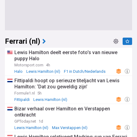
Ferrari (nl)
Lewis Hamilton deelt eerste foto's van nieuwe
puppy Halo
Motorsport.com
4h
Halo
Lewis Hamilton (nl)
F1 in Dutch/Nederlands
Fittipaldi hoopt op serieuze titeljacht van Lewis
Hamilton: ‘Dat zou geweldig zijn’
Formule1.nl
5h
Fittipaldi
Lewis Hamilton (nl)
F1 in Dutch/Nederlands
Bizar verhaal over Hamilton en Verstappen
ontkracht
GPToday.net
1d
Lewis Hamilton (nl)
Max Verstappen (nl)
F1 in Dutch/Nederlands
Lewis Hamilton relativeert Madring-run van Ferrari