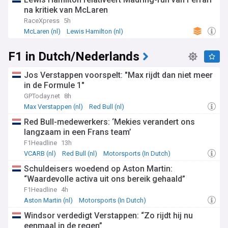
na kritiek van McLaren
RaceXpress
5h
McLaren (nl)
Lewis Hamilton (nl)
F1 in Dutch/Nederlands
F1 in Dutch/Nederlands
Jos Verstappen voorspelt: "Max rijdt dan niet meer
in de Formule 1"
GPToday.net
8h
Max Verstappen (nl)
Red Bull (nl)
Red Bull-medewerkers: ‘Mekies verandert ons
langzaam in een Frans team’
F1Headline
13h
VCARB (nl)
Red Bull (nl)
Motorsports (In Dutch)
Schuldeisers woedend op Aston Martin:
“Waardevolle activa uit ons bereik gehaald”
F1Headline
4h
Aston Martin (nl)
Motorsports (In Dutch)
Windsor verdedigt Verstappen: “Zo rijdt hij nu
eenmaal in de regen”