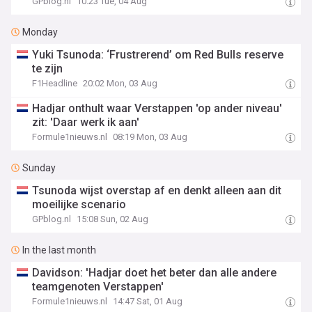
GPblog.nl
10:23 Tue, 04 Aug
Monday
Yuki Tsunoda: ‘Frustrerend’ om Red Bulls reserve
te zijn
F1Headline
20:02 Mon, 03 Aug
Hadjar onthult waar Verstappen 'op ander niveau'
zit: 'Daar werk ik aan'
Formule1nieuws.nl
08:19 Mon, 03 Aug
Sunday
Tsunoda wijst overstap af en denkt alleen aan dit
moeilijke scenario
GPblog.nl
15:08 Sun, 02 Aug
In the last month
Davidson: 'Hadjar doet het beter dan alle andere
teamgenoten Verstappen'
Formule1nieuws.nl
14:47 Sat, 01 Aug