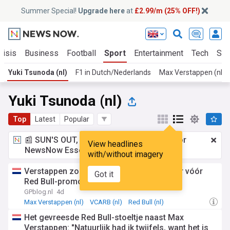
Summer Special!
Upgrade here
at
£2.99/m (25% OFF!)
risis
Business
Football
Sport
Entertainment
Tech
Sci
Yuki Tsunoda (nl)
F1 in Dutch/Nederlands
Max Verstappen (nl)
Yuki Tsunoda (nl)
Top
Latest
Popular
📰 SUN'S OUT, ADS OUT!
£2.99 a month
for
View headlines
NewsNow Essentials.
Upgrade here
with/without imagery
Verstappen zorgde voor twijfels bij Hadjar vóór
Got it
Red Bull-promotie
GPblog.nl
4d
Max Verstappen (nl)
VCARB (nl)
Red Bull (nl)
Het gevreesde Red Bull-stoeltje naast Max
Verstappen: "Natuurlijk had ik twijfels, want het is