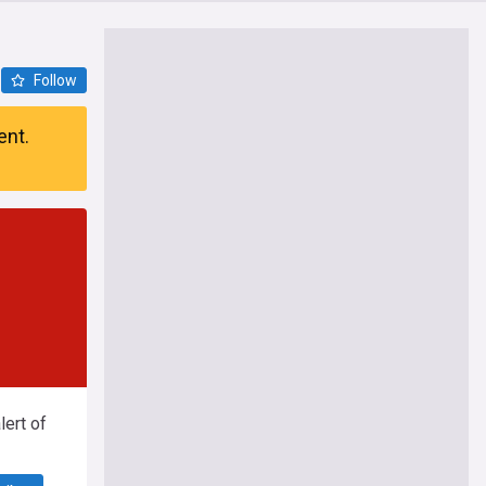
Follow
ent.
ert of