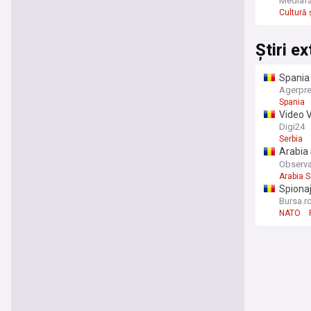
plată
Mediaf
Cultură 
Știri e
Spania 
Agerpr
Spania
Video V
Aleksan
Digi24
Serbia
Arabia 
în Orien
Observ
Arabia S
Spionaj
limitat
Bursa.r
NATO