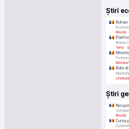
Știri e
Adrian 
România
Econom
Moody
Platfor
Arena Co
Terra
Ș
Ministe
Forbes.
Minister
Adio dr
în 40 de
Mediaf
Lifestyl
Știri g
Nicușor
Cotidia
Moody
Cursa p
fost sc
CursDeG