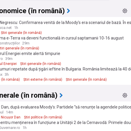
conomice (în română)
Negrescu: Confirmarea venită de la Moody’s era scenariul de bază. În e
 nu a câştigat nimic, a evitat o pierdere
ica.net
1h
Știri generale (în română)
ma e-Terra va deveni functională in cursul saptamanii 10-16 august
nstrucțiilor
29m
tiri generale (în română)
rul Energiei emite alertă timpurie
ro
39m
ul Energiei
Știri generale (în română)
umuri repetate după țigări ieftine în Bulgaria. România limitează la 40 
 zile
ax
3h
e (în română)
Știri externe (în română)
Știri generale (în română)
enerale (în română)
 Dan, după evaluarea Moody’s: Partidele ”să renunțe la agendele politic
nul
14m
Nicușor Dan
Știri politice (în română)
entru menținerea în funcțiune a Unității 2 de la Cernavodă: Primele dou
ufundate în Dunăre – operațiunea a durat 11 ore
uvernare.ro
1h