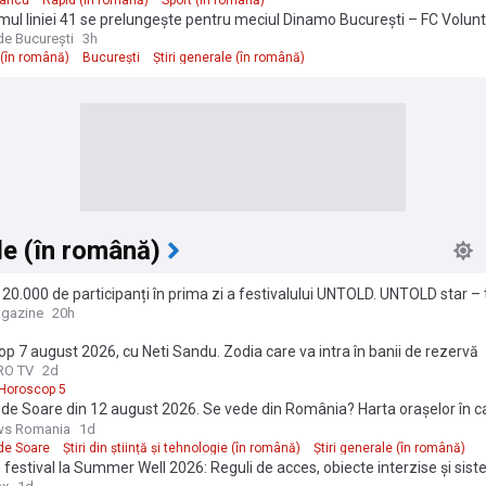
ul liniei 41 se prelungește pentru meciul Dinamo București – FC Volunt
de București
3h
(în română)
București
Știri generale (în română)
le (în română)
20.000 de participanți în prima zi a festivalului UNTOLD. UNTOLD star 
i UNTOLD 2027
agazine
20h
p 7 august 2026, cu Neti Sandu. Zodia care va intra în banii de rezervă
PRO TV
2d
Horoscop 5
 de Soare din 12 august 2026. Se vede din România? Harta orașelor în c
ul va fi vizibil
ws Romania
1d
de Soare
Știri din știință și tehnologie (în română)
Știri generale (în română)
 festival la Summer Well 2026: Reguli de acces, obiecte interzise și sis