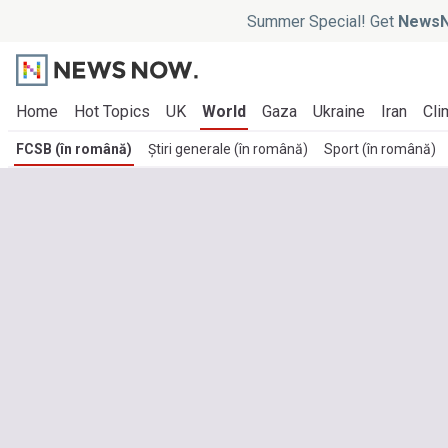
Summer Special! Get
NewsN
Home
Hot Topics
UK
World
Gaza
Ukraine
Iran
Cli
FCSB (în română)
Știri generale (în română)
Sport (în română)