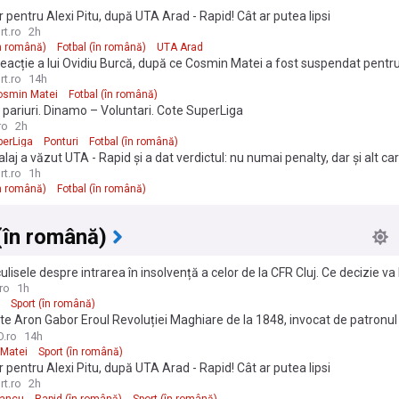
pentru Alexi Pitu, după UTA Arad - Rapid! Cât ar putea lipsi
rt.ro
2h
în română)
Fotbal (în română)
UTA Arad
eacție a lui Ovidiu Burcă, după ce Cosmin Matei a fost suspendat pentr
rt.ro
14h
osmin Matei
Fotbal (în română)
 pariuri. Dinamo – Voluntari. Cote SuperLiga
ro
2h
perLiga
Ponturi
Fotbal (în română)
Balaj a văzut UTA - Rapid și a dat verdictul: nu numai penalty, dar și alt c
rt.ro
1h
în română)
Fotbal (în română)
(în română)
ulisele despre intrarea în insolvență a celor de la CFR Cluj. Ce decizie va
v
ro
1h
Sport (în română)
te Aron Gabor Eroul Revoluției Maghiare de la 1848, invocat de patronul 
uspendarea lui Cosmin Matei
.ro
14h
Matei
Sport (în română)
pentru Alexi Pitu, după UTA Arad - Rapid! Cât ar putea lipsi
rt.ro
2h
Pancu
Rapid (în română)
Sport (în română)