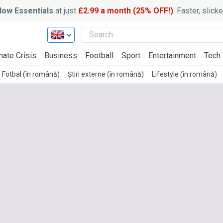
ow Essentials
at just
£2.99 a month (25% OFF!)
. Faster, slic
mate Crisis
Business
Football
Sport
Entertainment
Tech
Fotbal (în română)
Știri externe (în română)
Lifestyle (în română)