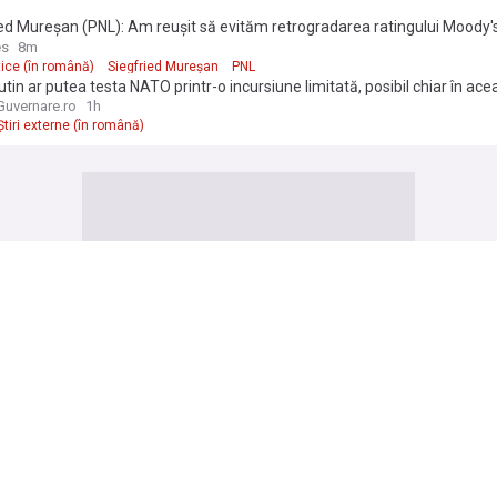
ed Mureșan (PNL): Am reușit să evităm retrogradarea ratingului Moody's
or responsabile luate de Guvern
es
8m
itice (în română)
Siegfried Mureșan
PNL
tin ar putea testa NATO printr-o incursiune limitată, posibil chiar în ace
 conform serviciilor americane de informații
uvernare.ro
1h
Știri externe (în română)
ia
e equity funds in Romania maintain investment appetite despite weake
 – Roland Berger study
s Review
1d
Eastern Europe
sen: 7 in 10 Romanians expect higher august spending
ania Journal
18h
a’s eMAG to come under sole control of Naspers after EU approval