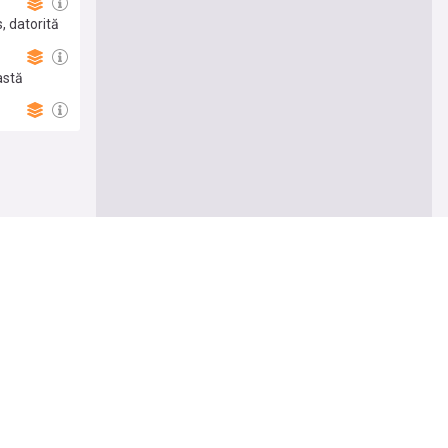
, datorită
astă
Follow
r macro