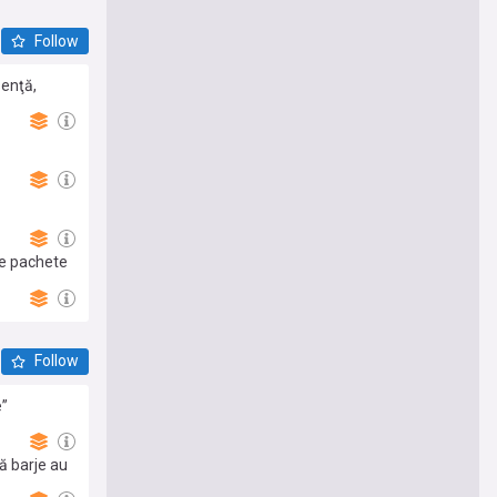
Follow
senţă,
de pachete
Follow
e”
ă barje au