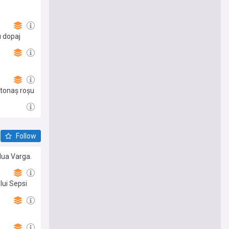
u dopaj
artonaș roșu
Follow
 lua Varga.
lui Sepsi