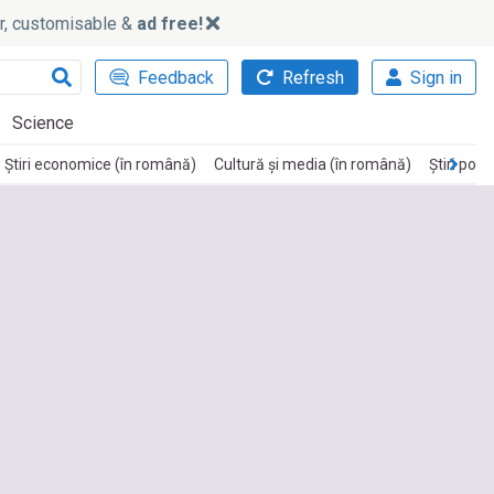
ker, customisable &
ad free!
Feedback
Refresh
Sign in
Science
Știri economice (în română)
Cultură și media (în română)
Știri poli