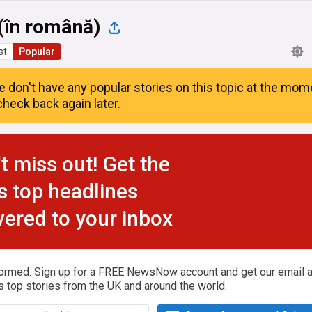
(în română)
st
Popular
e don't have any popular stories on this topic at the mom
heck back again later.
t miss out! Get the
s top headlines
vered to your inbox
formed. Sign up for a FREE NewsNow account and get our email al
s top stories from the UK and around the world.