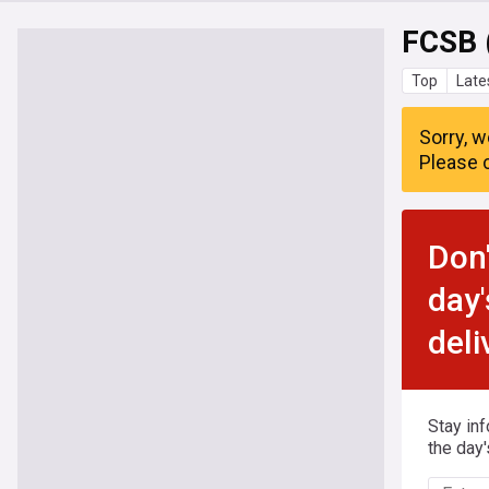
FCSB 
Top
Late
Sorry, w
Please c
Don'
day'
deli
Stay in
the day'