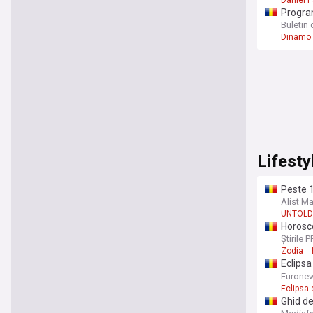
Program
Buletin 
Dinamo 
Lifesty
Peste 1
ediție
Alist M
UNTOLD
Horosco
Știrile 
Zodia
Eclipsa
fenomen
Eurone
Eclipsa 
Ghid de