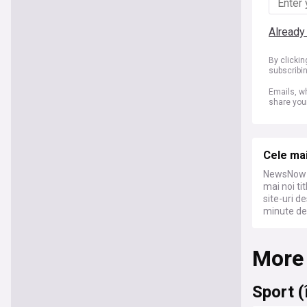
Already
By clicki
subscribi
Emails, wh
share you
Cele mai
NewsNow i
mai noi ti
site-uri d
minute de 
More
Sport (