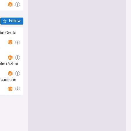
Follow
 din Ceuta
u
lin război
ncursiune