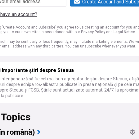
Create Account and Subsc
 have an account?
ng 'Create Account and Subscribe' you agree to us creating an account for you an
ng you to our newsletter in accordance with our
Privacy Policy
and
Legal Notice
.
ich may be sent daily or less frequently, may include marketing elements. We wil
r email address with any third parties. You can unsubscribe whenever you want.
 importante știri despre Steaua
ntenționează să fie cel mai bun agregator de știri despre Steaua, afiș
tluri despre echipa roș-albastră publicate în presa națională și pe cele m
espre Steaua și FCSB. Știrile sunt actualizate automat, 24/7, la aproxima
la publicare.
 Topics
în română)