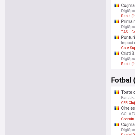
Coșmar 
DigiSpo
Rapid (
Prima r
DigiSpo
TAS
C
Ponturi
Impact.
Cote Su
Cristi 
DigiSpo
Rapid (
Fotbal 
Toate c
Exclusi
Fanatik.
CFR Cluj
Cine es
după s
GOLAZO
Cosmin 
Coșmar 
DigiSpo
Daniel 