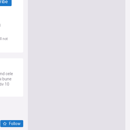
ribe
d
l not
ând cele
ai bune
tiv 10
Follow