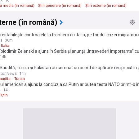
ax
1d
și media (în română)
Știri generale (în română)
Știri externe (în română)
xterne (în română)
restabilește controalele la frontiera cu Italia, pe fondul crizei migratorii
es
30m
Italia
olodimir Zelenski a ajuns în Serbia și anunță „întrevederi importante” c
dar Vucic și premierul Djuro Macut. Ce vor discuta
14h
Saudită, Turcia şi Pakistan au semnat un acord de apărare reciprocă în p
tul Mijlociu
ator News
14h
audita
Turcia
ul american a ajuns la concluzia că Putin ar putea testa NATO printr-o i
ă
o
14h
Putin