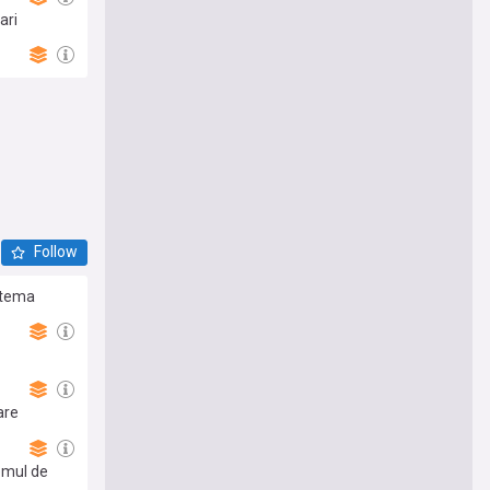
ari
Follow
– tema
are
temul de