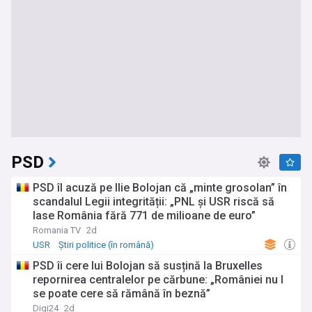
PSD
PSD îl acuză pe Ilie Bolojan că „minte grosolan” în
scandalul Legii integrității: „PNL și USR riscă să
lase România fără 771 de milioane de euro”
Romania TV
2d
USR
Știri politice (în română)
Știri generale (în română)
PSD îi cere lui Bolojan să susțină la Bruxelles
repornirea centralelor pe cărbune: „României nu I
se poate cere să rămână în beznă”
Digi24
2d