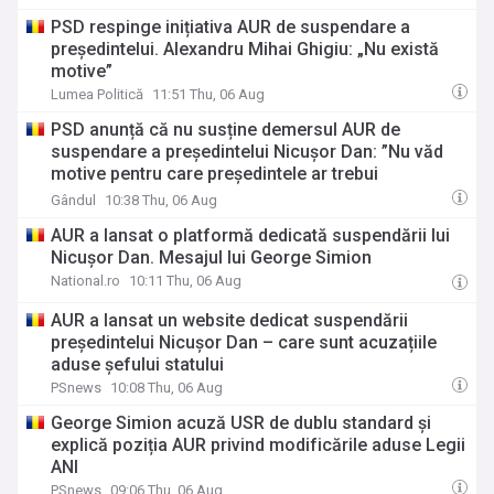
PSD respinge inițiativa AUR de suspendare a
președintelui. Alexandru Mihai Ghigiu: „Nu există
motive”
Lumea Politică
11:51 Thu, 06 Aug
PSD anunță că nu susține demersul AUR de
suspendare a președintelui Nicușor Dan: ”Nu văd
motive pentru care președintele ar trebui
suspendat”
Gândul
10:38 Thu, 06 Aug
AUR a lansat o platformă dedicată suspendării lui
Nicușor Dan. Mesajul lui George Simion
National.ro
10:11 Thu, 06 Aug
AUR a lansat un website dedicat suspendării
președintelui Nicușor Dan – care sunt acuzațiile
aduse șefului statului
PSnews
10:08 Thu, 06 Aug
George Simion acuză USR de dublu standard și
explică poziția AUR privind modificările aduse Legii
ANI
PSnews
09:06 Thu, 06 Aug