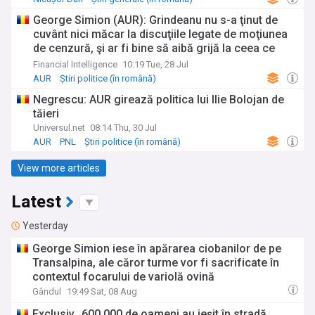
Știri politice (în română)
George Simion (AUR): Grindeanu nu s-a ţinut de
cuvânt nici măcar la discuţiile legate de moţiunea
de cenzură, şi ar fi bine să aibă grijă la ceea ce
susţine în spaţiu public, pentru că adevărul este
Financial Intelligence
10:19 Tue, 28 Jul
altul
AUR
Știri politice (în română)
Știri generale (în română)
Negrescu: AUR girează politica lui Ilie Bolojan de
tăieri
Universul.net
08:14 Thu, 30 Jul
AUR
PNL
Știri politice (în română)
View more articles
Latest
Yesterday
George Simion iese în apărarea ciobanilor de pe
Transalpina, ale căror turme vor fi sacrificate în
contextul focarului de variolă ovină
Gândul
19:49 Sat, 08 Aug
Exclusiv „600.000 de oameni au ieșit în stradă