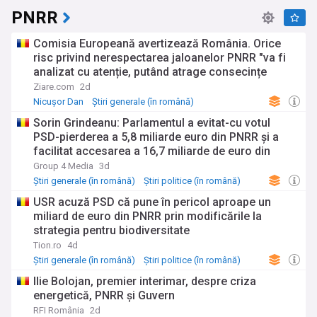
PNRR
Comisia Europeană avertizează România. Orice
risc privind nerespectarea jaloanelor PNRR "va fi
analizat cu atenție, putând atrage consecințe
financiare"
Ziare.com
2d
Nicușor Dan
Știri generale (în română)
Știri politice (în română)
Sorin Grindeanu: Parlamentul a evitat-cu votul
PSD-pierderea a 5,8 miliarde euro din PNRR și a
facilitat accesarea a 16,7 miliarde de euro din
programul SAFE
Group 4 Media
3d
Știri generale (în română)
Știri politice (în română)
PSD
USR acuză PSD că pune în pericol aproape un
miliard de euro din PNRR prin modificările la
strategia pentru biodiversitate
Tion.ro
4d
Știri generale (în română)
Știri politice (în română)
PSD
Ilie Bolojan, premier interimar, despre criza
energetică, PNRR și Guvern
RFI România
2d