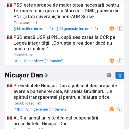
Ilie Bolojan
PSD este aproape de majoritatea necesară pentru
formarea unui guvern alături de UDMR, puciștii din
PNL și toți suveraniștii non-AUR Surse
Ziare.com
4d
Știri politice (în română)
Știri generale (în română)
PSD
PSD atacă USR și PNL după sesizarea la CCR pe
Legea integrității: „Corupția e rea doar dacă nu
sunt eu implicat”
PSnews
2d
USR
Știri politice (în română)
Știri generale (în română)
Nicușor Dan
Președintele Nicușor Dan a publicat declarația de
avere a partenerei sale, Mirabela Grădinaru: „În
spiritul transparenței și pentru a înlătura orice
speculații”. Ce bunuri și venituri apar în documente
Republica.ro
4d
PNRR
Știri generale (în română)
Știri politice (în română)
AUR a lansat un site dedicat suspendării
președintelui Nicușor Dan