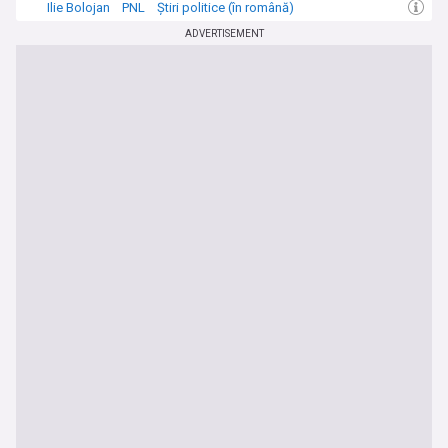
Ilie Bolojan
PNL
Știri politice (în română)
ADVERTISEMENT