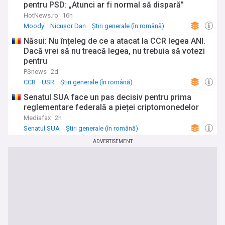
pentru PSD: „Atunci ar fi normal să dispară”
HotNews.ro
16h
Moody
Nicușor Dan
Știri generale (în română)
Năsui: Nu înțeleg de ce a atacat la CCR legea ANI.
Dacă vrei să nu treacă legea, nu trebuia să votezi
pentru
PSnews
2d
CCR
USR
Știri generale (în română)
Senatul SUA face un pas decisiv pentru prima
reglementare federală a pieței criptomonedelor
Mediafax
2h
Senatul SUA
Știri generale (în română)
ADVERTISEMENT