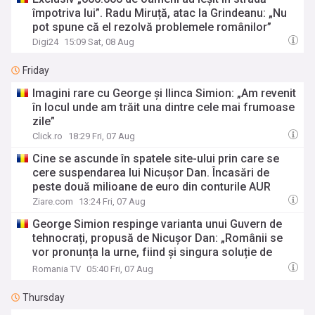
împotriva lui”. Radu Miruță, atac la Grindeanu: „Nu
pot spune că el rezolvă problemele românilor”
Digi24
15:09 Sat, 08 Aug
Friday
Imagini rare cu George și Ilinca Simion: „Am revenit
în locul unde am trăit una dintre cele mai frumoase
zile”
Click.ro
18:29 Fri, 07 Aug
Cine se ascunde în spatele site-ului prin care se
cere suspendarea lui Nicușor Dan. Încasări de
peste două milioane de euro din conturile AUR
Ziare.com
13:24 Fri, 07 Aug
George Simion respinge varianta unui Guvern de
tehnocrați, propusă de Nicușor Dan: „Românii se
vor pronunța la urne, fiind și singura soluție de
ieșire din criză”
Romania TV
05:40 Fri, 07 Aug
Thursday