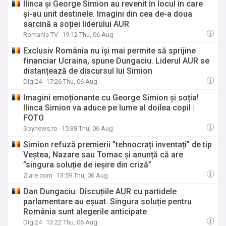
Ilinca și George Simion au revenit în locul în care
și-au unit destinele. Imagini din cea de-a doua
sarcină a soției liderului AUR
Romania TV
19:12 Thu, 06 Aug
Exclusiv România nu își mai permite să sprijine
financiar Ucraina, spune Dungaciu. Liderul AUR se
distanțează de discursul lui Simion
Digi24
17:26 Thu, 06 Aug
Imagini emoționante cu George Simion și soția!
Ilinca Simion va aduce pe lume al doilea copil |
FOTO
Spynews.ro
15:38 Thu, 06 Aug
Simion refuză premierii ”tehnocrați inventați” de tip
Veștea, Nazare sau Tomac și anunță că are
”singura soluție de ieșire din criză”
Ziare.com
13:59 Thu, 06 Aug
Dan Dungaciu: Discuțiile AUR cu partidele
parlamentare au eșuat. Singura soluție pentru
România sunt alegerile anticipate
Digi24
13:22 Thu, 06 Aug