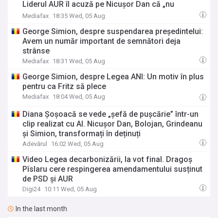
Liderul AUR îl acuză pe Nicușor Dan că „nu
respectă Constituția”
Mediafax
18:35 Wed, 05 Aug
George Simion, despre suspendarea președintelui:
Avem un număr important de semnători deja
strânse
Mediafax
18:31 Wed, 05 Aug
George Simion, despre Legea ANI: Un motiv în plus
pentru ca Fritz să plece
Mediafax
18:04 Wed, 05 Aug
Diana Șoșoacă se vede „șefă de pușcărie” într-un
clip realizat cu AI. Nicușor Dan, Bolojan, Grindeanu
și Simion, transformați în deținuți
Adevărul
16:02 Wed, 05 Aug
Video Legea decarbonizării, la vot final. Dragoș
Pîslaru cere respingerea amendamentului susținut
de PSD și AUR
Digi24
10:11 Wed, 05 Aug
In the last month