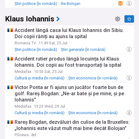
Știri politice (în română)
Ilie Bolojan
Știri generale (în română)
Klaus Iohannis
Accident lângă casa lui Klaus Iohannis din Sibiu.
Doi copii răniți au ajuns la spital
Romania TV
11:49 Sat, 25 Jul
Știri politice (în română)
Știri generale (în română)
Accident rutier produs lângă locuința lui Klaus
Iohannis. Doi copii au fost transportați la spital
Mediafax
10:53 Sat, 25 Jul
Cultură și media (în română)
Știri economice (în română)
Știri politice (în română)
Victor Ponta ar fi ajuns un jucător foarte bun de
golf. Rareș Bogdan: „Ne-ar bate și pe mine, și pe
Iohannis”
Mediafax
13:23 Wed, 29 Jul
Cultură și media (în română)
Știri economice (în română)
Știri politice (în română)
Rareș Bogdan, dezvăluiri din culise de la Bruxelles:
„Iohannis este văzut mult mai bine decât Bolojan”
PSnews
8d