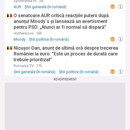
Spotmedia.ro
3d
AUR
Știri generale (în română)
Știri politice (în română)
O senatoare AUR critică reacțiile puterii după
anunțul Moody`s și lansează un avertisment
pentru PSD: „Atunci ar fi normal să dispară”
HotNews.ro
16h
Moody
Știri politice (în română)
Știri generale (în română)
Nicușor Dan, anunț de ultimă oră despre trecerea
României la euro: ”Este un proces de durată care
trebuie prioritizat”
Romania TV
17h
Știri generale (în română)
Știri politice (în română)
ADVERTISEMENT