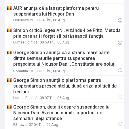
AUR anunță că a lansat platforma pentru
suspendarea lui Nicușor Dan
HotNews.ro
09:04 Thu, 06 Aug
Simion critică legea ANI, vizându-l pe Fritz. Metoda
prin care ar fi forțat să părăsească funcția
Lumea Politică
08:58 Thu, 06 Aug
George Simion anunță că a strâns mare parte
dintre semnăturile pentru suspendarea
președintelui Nicușor Dan: „Constituția are soluții
pentru tot și pentru toți”
Romania TV
08:35 Thu, 06 Aug
George Simion anunță o platformă pentru
suspendarea președintelui, după criza politică de
trei luni
Lumea Politică
08:07 Thu, 06 Aug
George Simion, detalii despre suspendarea lui
Nicușor Dan: Avem un număr important de
semnături deja strânse
PSnews
07:04 Thu, 06 Aug