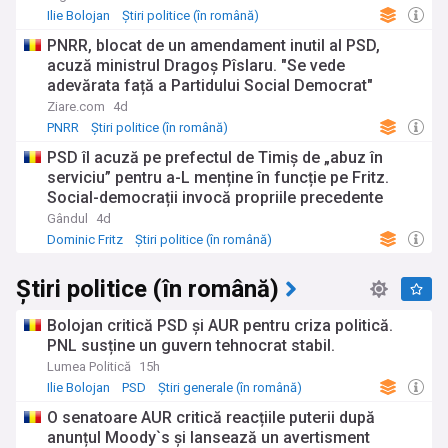
Ilie Bolojan
Știri politice (în română)
Știri generale (în română)
PNRR, blocat de un amendament inutil al PSD,
acuză ministrul Dragoș Pîslaru. "Se vede
adevărata față a Partidului Social Democrat"
Ziare.com
4d
PNRR
Știri politice (în română)
Știri generale (în română)
PSD îl acuză pe prefectul de Timiș de „abuz în
serviciu” pentru a-L menține în funcție pe Fritz.
Social-democrații invocă propriile precedente
Gândul
4d
Dominic Fritz
Știri politice (în română)
Știri generale (în română)
Știri politice (în română)
Bolojan critică PSD și AUR pentru criza politică.
PNL susține un guvern tehnocrat stabil.
Lumea Politică
15h
Ilie Bolojan
PSD
Știri generale (în română)
O senatoare AUR critică reacțiile puterii după
anunțul Moody`s și lansează un avertisment