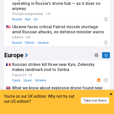
operating in Russia's drone hub — as it does so
anyway
The Kyiv Independent
11h
Russia
Kyiv
EU
Ukraine faces critical Patriot missile shortage
amid Russian attacks, ex-defense minister warns
UAWire
12h
Russia
Patriot
Ukraine
Europe
Russian strikes kill three near Kyiv, Zelensky
makes landmark visit to Serbia
France 24
1d
Ceuta
Spain
Ukraine
What we know about explosive drone found near
runway at German airport
You're on our UK edition. Why not try out
The Independent
3d
Take me there
our US edition?
Germany
Drones
Ukraine
Spain imposes border checks on Italy amid Ceuta
Home
My News
Menu
Refresh