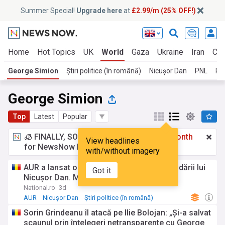
Summer Special!
Upgrade here
at
£2.99/m (25% OFF!)
Home
Hot Topics
UK
World
Gaza
Ukraine
Iran
Cli
George Simion
Știri politice (în română)
Nicușor Dan
PNL
PN
George Simion
Top
Latest
Popular
🧊 FINALLY, SOMETHING COOL!
£2.99 a month
View headlines
for NewsNow Essentials.
Upgrade here
with/without imagery
AUR a lansat o platformă dedicată suspendării lui
Got it
Nicușor Dan. Mesajul lui George Simion
National.ro
3d
AUR
Nicușor Dan
Știri politice (în română)
Sorin Grindeanu îl atacă pe Ilie Bolojan: „Și-a salvat
scaunul prin înțelegeri netransparente cu George