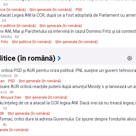
o
3d
itice (în română)
Știri generale (în română)
PSD
atacat Legea ANI la CCR, după ce a fost adoptată de Parlament cu am
2d
iri politice (în română)
Știri generale (în română)
e ANI, Mai şi Parchetului să intervină în cazul Dominic Fritz şi să contest
ului de Timiş
 Media
4d
Fritz
Știri politice (în română)
Știri generale (în română)
olitice (în română)
 critică PSD și AUR pentru criza politică. PNL susține un guvern tehnocrat
olitică
3h
jan
PSD
Știri generale (în română)
oare AUR critică reacțiile puterii după anunțul Moody`s și lansează un 
PSD: „Atunci ar fi normal să dispară”
s.ro
4h
Nicușor Dan
Știri generale (în română)
Nu înțeleg de ce a atacat la CCR legea ANI. Dacă vrei să nu treacă legea,
zi pentru
1d
SR
Știri generale (în română)
omac, critici dure la adresa Guvernului. Ce spune despre fondurile aloca
artidelor politice
4h
nerale (în română)