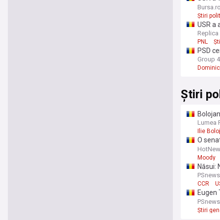
PNRR
Bursa.r
Știri pol
USR a 
„Fritz“
Replica
PNL
Șt
PSD cer
prefect
Group 4
Dominic 
Știri p
Bolojan
Lumea P
Ilie Bolo
O senat
pentru 
HotNew
Moody
Năsui: 
să vote
PSnews
CCR
U
Eugen T
buget p
PSnews
Știri ge