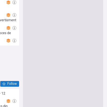
avertisment
roces de
Follow
– 12
ro din