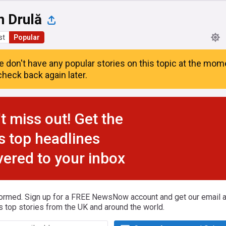
n Drulă
st
Popular
e don't have any popular stories on this topic at the mom
heck back again later.
t miss out! Get the
s top headlines
vered to your inbox
formed. Sign up for a FREE NewsNow account and get our email al
s top stories from the UK and around the world.