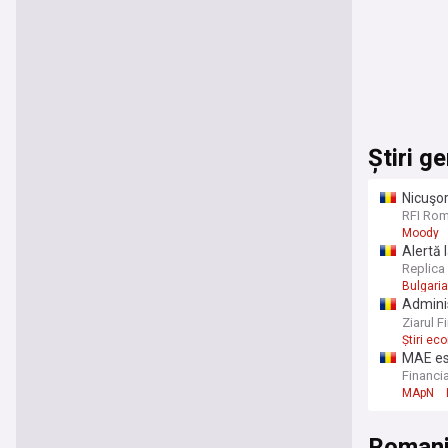
Știri g
Nicuşor
a-şi ec
RFI Rom
Moody
Alertă 
explod
Replica
Bulgaria
Adminis
11 ore.
Ziarul F
Știri ec
MAE est
Bulgari
Financia
MApN
Roman