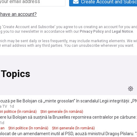
Create Account and Subsc
 have an account?
ng 'Create Account and Subscribe' you agree to us creating an account for you an
ng you to our newsletter in accordance with our
Privacy Policy
and
Legal Notice
.
ich may be sent daily or less frequently, may include marketing elements. We wil
r email address with any third parties. You can unsubscribe whenever you want.
 Topics
acuză pe Ilie Bolojan că „minte grosolan” în scandalul Legii integrității: „
ă lase România fără 771 de milioane de euro”
a TV
1d
iri politice (în română)
Știri generale (în română)
cere lui Bolojan să susțină la Bruxelles repornirea centralelor pe cărbune
 poate cere să rămână în beznă”
1d
jan
Știri politice (în română)
Știri generale (în română)
locat de un amendament inutil al PSD, acuză ministrul Dragoș Pîslaru. 