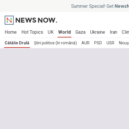
Summer Special! Get
NewsN
Home
Hot Topics
UK
World
Gaza
Ukraine
Iran
Cli
Cătălin Drulă
Știri politice (în română)
AUR
PSD
USR
Nicuș