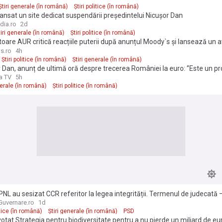
i apar în documente
Știri generale (în română)
Știri politice (în română)
ansat un site dedicat suspendării președintelui Nicușor Dan
dia.ro
2d
tiri generale (în română)
Știri politice (în română)
oare AUR critică reacțiile puterii după anunțul Moody`s și lansează un 
PSD: „Atunci ar fi normal să dispară”
s.ro
4h
Știri politice (în română)
Știri generale (în română)
 Dan, anunț de ultimă oră despre trecerea României la euro: ”Este un p
care trebuie prioritizat”
a TV
5h
nerale (în română)
Știri politice (în română)
PNL au sesizat CCR referitor la legea integrității. Termenul de judecată 
uvernare.ro
1d
itice (în română)
Știri generale (în română)
PSD
otat Strategia pentru biodiversitate pentru a nu pierde un miliard de eu