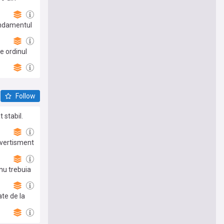
endamentul
e ordinul
Follow
 stabil.
avertisment
 nu trebuia
te de la