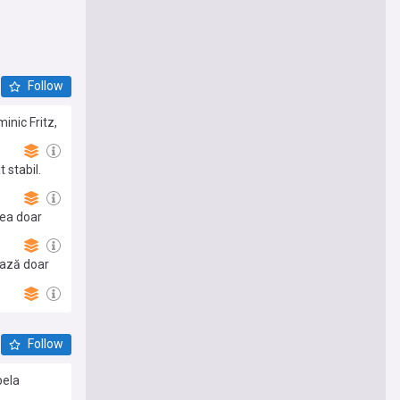
Follow
inic Fritz,
 stabil.
rea doar
ează doar
Follow
bela
ri și