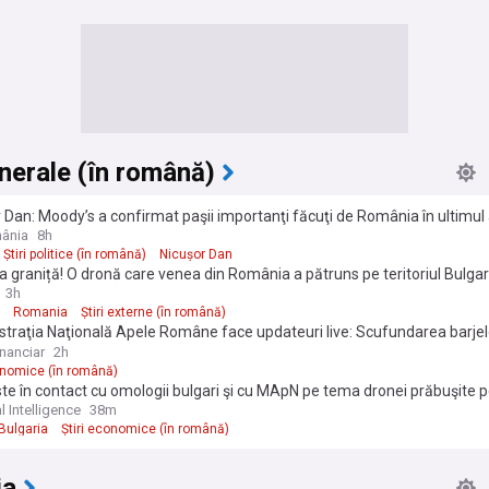
enerale (în română)
 Dan: Moody’s a confirmat paşii importanţi făcuţi de România în ultimul
hilibra finanţele publice şi a reduce cheltuielile
ânia
8h
Știri politice (în română)
Nicușor Dan
la graniță! O dronă care venea din România a pătruns pe teritoriul Bulgari
at
3h
Romania
Știri externe (în română)
traţia Naţională Apele Române face updateuri live: Scufundarea barjel
 Dunărea ar putea creşte de săptămâna viitoare
inanciar
2h
onomice (în română)
e în contact cu omologii bulgari şi cu MApN pe tema dronei prăbuşite pe
ei
l Intelligence
38m
Bulgaria
Știri economice (în română)
ia