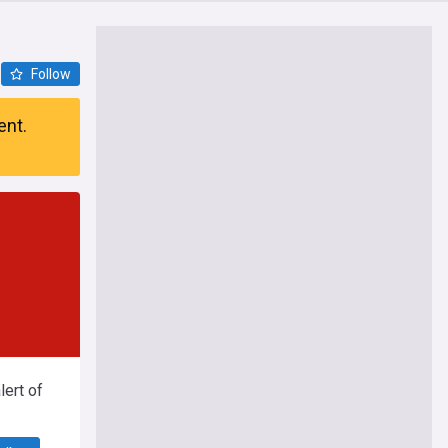
Follow
ent.
ert of