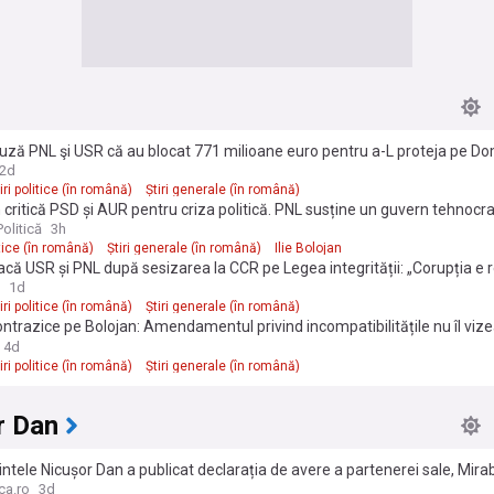
ză PNL şi USR că au blocat 771 milioane euro pentru a-L proteja pe Dom
ntestarea Legii Integrității la CCR
2d
iri politice (în română)
Știri generale (în română)
 critică PSD și AUR pentru criza politică. PNL susține un guvern tehnocrat
olitică
3h
itice (în română)
Știri generale (în română)
Ilie Bolojan
că USR și PNL după sesizarea la CCR pe Legea integrității: „Corupția e 
 sunt eu implicat”
1d
iri politice (în română)
Știri generale (în română)
contrazice pe Bolojan: Amendamentul privind incompatibilitățile nu îl viz
nic Fritz. Zeci de funcționari sunt în situații similare
4d
iri politice (în română)
Știri generale (în română)
r Dan
ntele Nicușor Dan a publicat declarația de avere a partenerei sale, Mira
ru: „În spiritul transparenței și pentru a înlătura orice speculații”. Ce bunu
ca.ro
3d