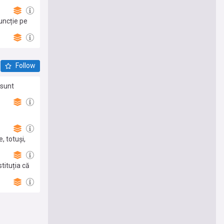
uncție pe
Follow
 sunt
, totuși,
tituția că
Curții de