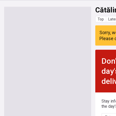
Cătăli
Top
Late
Sorry, w
Please c
Don'
day'
deli
Stay in
the day'