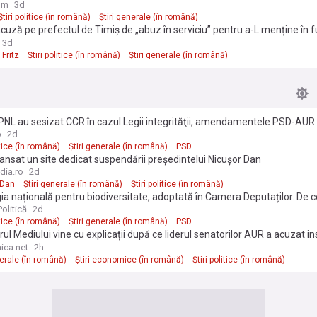
ta față a Partidului Social Democrat"
om
3d
Știri politice (în română)
Știri generale (în română)
acuză pe prefectul de Timiș de „abuz în serviciu” pentru a-L menține în f
Social-democrații invocă propriile precedente
3d
Fritz
Știri politice (în română)
Știri generale (în română)
PNL au sesizat CCR în cazul Legii integrităţii, amendamentele PSD-AUR
rate neconstituţionale
o
2d
itice (în română)
Știri generale (în română)
PSD
ansat un site dedicat suspendării președintelui Nicușor Dan
dia.ro
2d
 Dan
Știri generale (în română)
Știri politice (în română)
ia națională pentru biodiversitate, adoptată în Camera Deputaților. De ce
votat cu amendamentele PSD
olitică
2d
itice (în română)
Știri generale (în română)
PSD
rul Mediului vine cu explicații după ce liderul senatorilor AUR a acuzat ins
at preferențial un contract unui consorțiu de firme și a cerut intervenția 
ica.net
2h
nerale (în română)
Știri economice (în română)
Știri politice (în română)