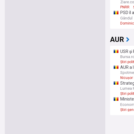
adevăra
Ziare.c
PNRR
PSD îl 
Fritz. 
Gândul
Dominic 
AUR
USR şi 
conside
Bursa.r
Știri pol
AUR a l
Spotme
Nicușor
Strateg
USR a 
Lumea P
Știri pol
Ministe
a acord
Econom
Conturi
Știri ge