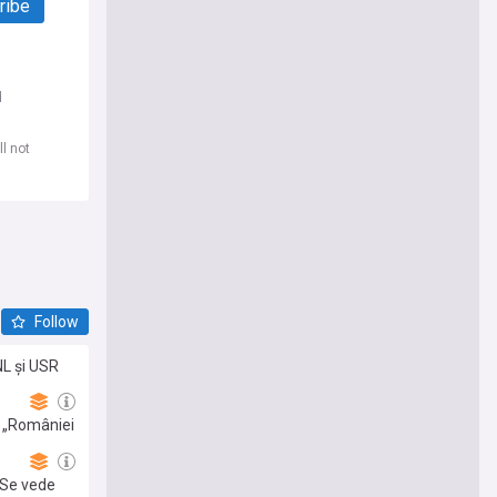
ribe
d
l not
Follow
PNL și USR
: „României
"Se vede