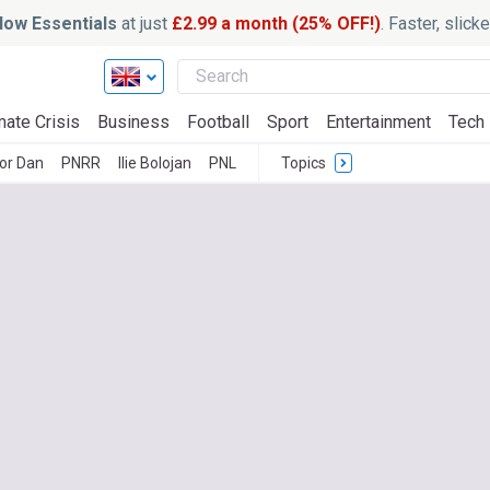
ow Essentials
at just
£2.99 a month (25% OFF!)
. Faster, slic
mate Crisis
Business
Football
Sport
Entertainment
Tech
or Dan
PNRR
Ilie Bolojan
PNL
Topics