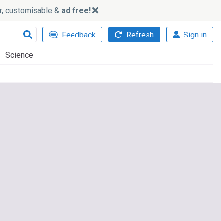
ker, customisable &
ad free!
Feedback
Refresh
Sign in
Science