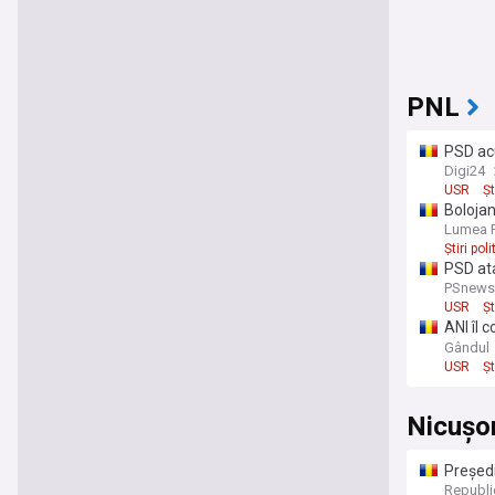
PNL
PSD acu
după co
Digi24
USR
Șt
Bolojan
Lumea P
Știri pol
PSD ata
dacă nu
PSnews
USR
Șt
ANI îl 
pe Domi
Gândul
USR
Șt
Nicușo
Președi
Grădina
Republi