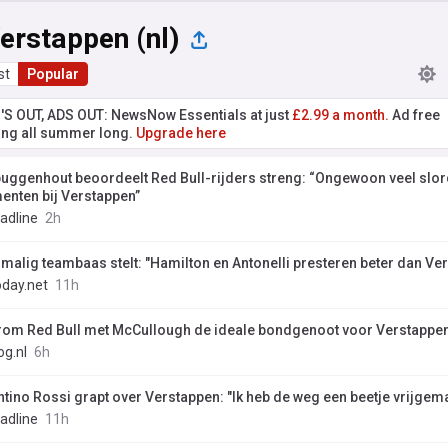
erstappen (nl)
st
Popular
'S OUT, ADS OUT: NewsNow Essentials at just
£2.99 a month.
Ad free
ng all summer long.
Upgrade here
uggenhout beoordeelt Red Bull-rijders streng: “Ongewoon veel slo
nten bij Verstappen”
adline
2h
malig teambaas stelt: "Hamilton en Antonelli presteren beter dan Ve
day.net
11h
om Red Bull met McCullough de ideale bondgenoot voor Verstappen
og.nl
6h
ntino Rossi grapt over Verstappen: "Ik heb de weg een beetje vrijgem
adline
11h