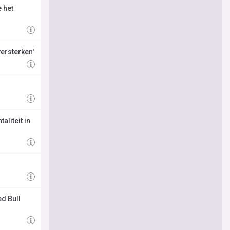
 het
ersterken'
liteit in
ed Bull