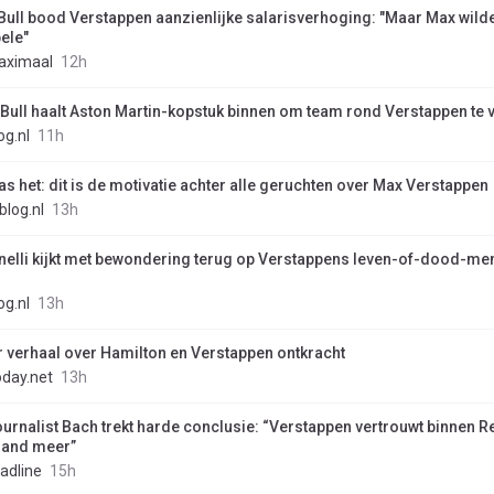
Bull bood Verstappen aanzienlijke salarisverhoging: "Maar Max wilde
ele"
aximaal
12h
 Bull haalt Aston Martin-kopstuk binnen om team rond Verstappen te v
og.nl
11h
was het: dit is de motivatie achter alle geruchten over Max Verstappen
blog.nl
13h
nelli kijkt met bewondering terug op Verstappens leven-of-dood-menta
og.nl
13h
r verhaal over Hamilton en Verstappen ontkracht
day.net
13h
ournalist Bach trekt harde conclusie: “Verstappen vertrouwt binnen R
and meer”
adline
15h