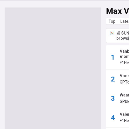
Max V
Top
Late
📰 SUN
browsi
Vanb
mome
F1He
Voor
GPTo
Waar
GPbl
Vale
F1He