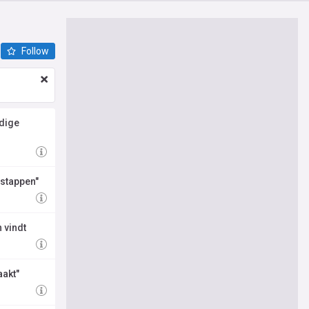
Follow
rdige
rstappen"
 vindt
aakt"