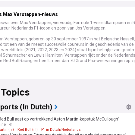
s Max Verstappen-nieuws
ieuws over Max Verstappen, viervoudig Formule 1-wereldkampioen en R
ureur, Nederlands F1-icoon en zoon van Jos Verstappen.
an Verstappen, geboren op 30 september 1997 in het Belgische Hasselt,
id tot een van de meest succesvolle coureurs in de geschiedenis van de
r wereldtitels (2021, 2022, 2023 en 2024) staat hij in het rijtje van groo
el Schumacher en Lewis Hamilton. Verstappen rijdt onder de Nederlands
le Red Bull Racing en heeft meer dan 70 Grand Prix-overwinningen op z
 blijft een dominante kracht in de Formule 1, al verloopt niet elk seizo
en. Red Bull Racing heeft te maken met wisselende prestaties en hevig
 Topics
tie van teams als McLaren. Verstappen staat bekend om zijn vermoge
esultaten te halen, zelfs wanneer zijn auto niet de snelste is. Zijn veer
zorgen ervoor dat hij bij elk kampioenschap een geduchte kandidaat blijf
ports (In Dutch)
riteit van Verstappen heeft de Nederlandse autosport getransformeerd
s keerde de Dutch Grand Prix in Zandvoort terug op de F1-kalender, waa
Red Bull aast op vertrekkend Aston Martin-kopstuk McCullough”
nden oranjefans een unieke sfeer creëren. Privé heeft Verstappen een r
ine
7h
Piquet, dochter van drievoudig wereldkampioen Nelson Piquet. Het stel
rtin (nl)
Red Bull (nl)
F1 in Dutch/Nederlands
e in april 2025 hun eerste kind.