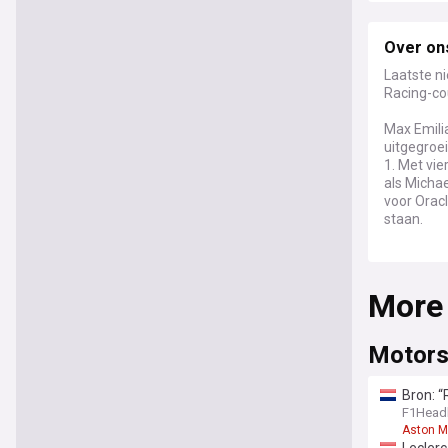
Over on
Laatste n
Racing-co
Max Emili
uitgegroe
1. Met vie
als Micha
voor Orac
staan.
Verstappen
uitdaging
More
concurren
maximale r
racecraft 
Motors
De popula
zijn succe
Bron: “
tienduize
F1Headl
met Kelly 
Aston Ma
verwelkomd