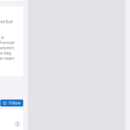
ed Bull
 is
 Formule
tmeesters
e vlag
ijn naam
en zonder
e
n om
kracht en
t.
Follow
. Dankzij
r
elatie