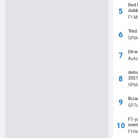
Red 
dubb
F1 M
'Red
GPbl
Dit 
Auto
Anto
2021
GPbl
Biza
GPTo
F1-j
niem
F1He