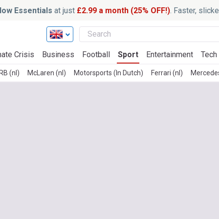
ow Essentials
at just
£2.99 a month (25% OFF!)
. Faster, slic
ate Crisis
Business
Football
Sport
Entertainment
Tech
B (nl)
McLaren (nl)
Motorsports (In Dutch)
Ferrari (nl)
Mercedes