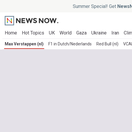
Summer Special! Get
NewsN
Home
Hot Topics
UK
World
Gaza
Ukraine
Iran
Clim
Max Verstappen (nl)
F1 in Dutch/Nederlands
Red Bull (nl)
VCAR