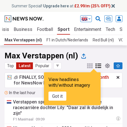
Summer Special!
Upgrade here
at
£2.99/m (25% OFF!)
risis
Business
Football
Sport
Entertainment
Tech
Sci
Max Verstappen (nl)
F1 in Dutch/Nederlands
Red Bull (nl)
VCAR
Max Verstappen (nl)
Top
Latest
Popular
🧊 FINALLY, SOMETHING COOL!
£2.99 a month
View headlines
for NewsNow Essentials.
Upgrade here
with/without imagery
In the last hour
Got it
Verstappen spreekt zich uit over eventuele
racecarrière dochter Lily: "Daar zal ik duidelijk in
zijn"
F1 Maximaal
09:09