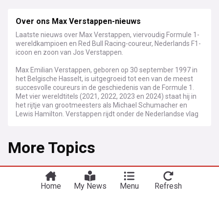
Over ons Max Verstappen-nieuws
Laatste nieuws over Max Verstappen, viervoudig Formule 1-
wereldkampioen en Red Bull Racing-coureur, Nederlands F1-
icoon en zoon van Jos Verstappen.
Max Emilian Verstappen, geboren op 30 september 1997 in
het Belgische Hasselt, is uitgegroeid tot een van de meest
succesvolle coureurs in de geschiedenis van de Formule 1.
Met vier wereldtitels (2021, 2022, 2023 en 2024) staat hij in
het rijtje van grootmeesters als Michael Schumacher en
Lewis Hamilton. Verstappen rijdt onder de Nederlandse vlag
voor Oracle Red Bull Racing en heeft meer dan 70 Grand
Prix-overwinningen op zijn naam staan.
More Topics
Verstappen blijft een dominante kracht in de Formule 1, al
verloopt niet elk seizoen zonder uitdagingen. Red Bull
Racing heeft te maken met wisselende prestaties en hevige
Motorsports (In Dutch)
concurrentie van teams als McLaren. Verstappen staat
bekend om zijn vermogen om maximale resultaten te halen,
Home
My News
Menu
Refresh
Red Bull-medewerkers: ‘Mekies verandert ons
zelfs wanneer zijn auto niet de snelste is. Zijn veerkracht en
langzaam in een Frans team’
racecraft zorgen ervoor dat hij bij elk kampioenschap een
F1Headline
3h
geduchte kandidaat blijft.