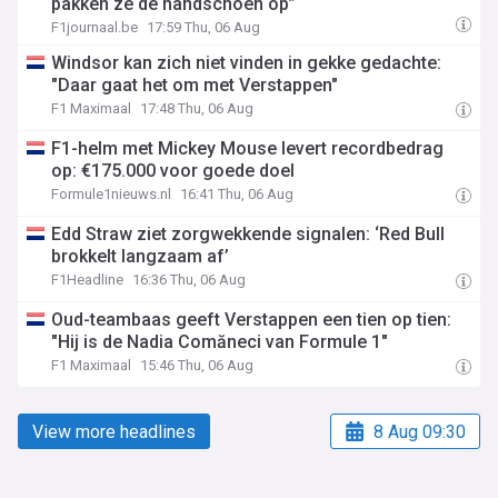
pakken ze de handschoen op”
F1journaal.be
17:59 Thu, 06 Aug
Windsor kan zich niet vinden in gekke gedachte:
"Daar gaat het om met Verstappen"
F1 Maximaal
17:48 Thu, 06 Aug
F1-helm met Mickey Mouse levert recordbedrag
op: €175.000 voor goede doel
Formule1nieuws.nl
16:41 Thu, 06 Aug
Edd Straw ziet zorgwekkende signalen: ‘Red Bull
brokkelt langzaam af’
F1Headline
16:36 Thu, 06 Aug
Oud-teambaas geeft Verstappen een tien op tien:
"Hij is de Nadia Comăneci van Formule 1"
F1 Maximaal
15:46 Thu, 06 Aug
View more headlines
8 Aug 09:30