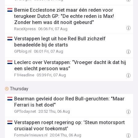
Bernie Ecclestone ziet maar één reden voor
terugkeer Dutch GP: "De echte reden is Max!
Zonder hem was dit nooit gebeurd"
RaceXpress
06:06 Fri, 07 Aug
Verstappen legt uit hoe Red Bull zichzelf
benadeelde bij de starts
GPblog.nl
06:01 Fri, 07 Aug
Leclerc over Verstappen: “Vroeger dacht ik dat hij
een slecht persoon was”
F1Headline
05:39 Fri, 07 Aug
Thursday
Bearman gevleid door Red Bull-geruchten: "Maar
Ferrari is het doel"
GPToday.net
20:52 Thu, 06 Aug
Verstappen roept regering op: 'Steun motorsport
cruciaal voor toekomst'
Formule1nieuws.nl
20:04 Thu, 06 Aug