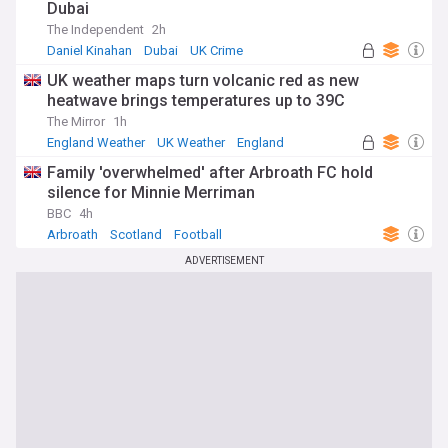
Dubai
The Independent
2h
Daniel Kinahan
Dubai
UK Crime
UK weather maps turn volcanic red as new
heatwave brings temperatures up to 39C
The Mirror
1h
England Weather
UK Weather
England
Family 'overwhelmed' after Arbroath FC hold
silence for Minnie Merriman
BBC
4h
Arbroath
Scotland
Football
ADVERTISEMENT