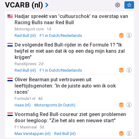
VCARB (nl)
Hadjar spreekt van 'cultuurschok' na overstap van
Racing Bulls naar Red Bull
Motorsport.com
1d
Red Bull (nl)
F1 in Dutch/Nederlands
Motorsports (In Dutch)
De volgende Red Bull-rijder in de Formule 1? "Ik
twijfel er niet aan dat ik op een dag mijn kans zal
krijgen"
RaceXpress
2d
Red Bull (nl)
F1 in Dutch/Nederlands
Motorsports (In Dutch)
Oliver Bearman put vertrouwen uit
leeftijdsgenoten: ‘In de juiste auto win ik ook
races’
Formule1.nl
4d
Haas (nl)
Motorsports (In Dutch)
F1 in Dutch/Nederlands
Voormalig Red Bull-coureur ziet geen problemen
door leegloop: "Zie het als een nieuwe start"
F1 Maximaal
5d
Max Verstappen (nl)
Red Bull (nl)
F1 in Dutch/Nederlands