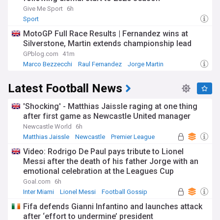
Give Me Sport
6h
Sport
MotoGP Full Race Results | Fernandez wins at
Silverstone, Martin extends championship lead
GPblog.com
41m
Marco Bezzecchi
Raul Fernandez
Jorge Martin
Latest Football News
'Shocking' - Matthias Jaissle raging at one thing
after first game as Newcastle United manager
Newcastle World
6h
Matthias Jaissle
Newcastle
Premier League
Video: Rodrigo De Paul pays tribute to Lionel
Messi after the death of his father Jorge with an
emotional celebration at the Leagues Cup
Goal.com
6h
Inter Miami
Lionel Messi
Football Gossip
Fifa defends Gianni Infantino and launches attack
after ‘effort to undermine’ president