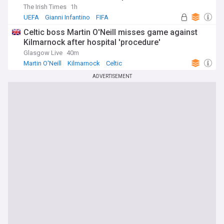
The Irish Times
1h
UEFA
Gianni Infantino
FIFA
Celtic boss Martin O'Neill misses game against
Kilmarnock after hospital 'procedure'
Glasgow Live
40m
Martin O'Neill
Kilmarnock
Celtic
ADVERTISEMENT