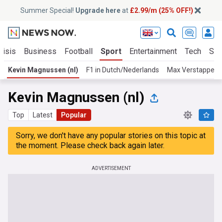
Summer Special!
Upgrade here
at
£2.99/m (25% OFF!)
risis
Business
Football
Sport
Entertainment
Tech
Sci
Kevin Magnussen (nl)
F1 in Dutch/Nederlands
Max Verstappen (
Kevin Magnussen (nl)
Top
Latest
Popular
Sorry, we don't have any popular stories on this topic at
the moment. Please check back again later.
ADVERTISEMENT