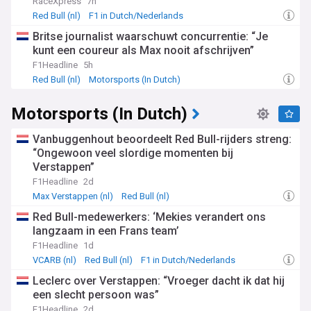
RaceXpress
7h
Red Bull (nl)
F1 in Dutch/Nederlands
Britse journalist waarschuwt concurrentie: “Je
kunt een coureur als Max nooit afschrijven”
F1Headline
5h
Red Bull (nl)
Motorsports (In Dutch)
F1 in Dutch/Nederlands
Motorsports (In Dutch)
Vanbuggenhout beoordeelt Red Bull-rijders streng:
“Ongewoon veel slordige momenten bij
Verstappen”
F1Headline
2d
Max Verstappen (nl)
Red Bull (nl)
F1 in Dutch/Nederlands
Red Bull-medewerkers: ‘Mekies verandert ons
langzaam in een Frans team’
F1Headline
1d
VCARB (nl)
Red Bull (nl)
F1 in Dutch/Nederlands
Leclerc over Verstappen: “Vroeger dacht ik dat hij
een slecht persoon was”
F1Headline
2d