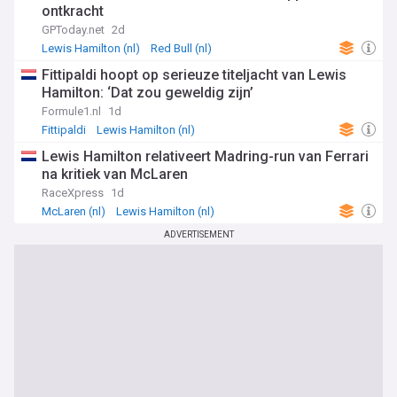
ontkracht
GPToday.net
2d
Lewis Hamilton (nl)
Red Bull (nl)
F1 in Dutch/Nederlands
Fittipaldi hoopt op serieuze titeljacht van Lewis
Hamilton: ‘Dat zou geweldig zijn’
Formule1.nl
1d
Fittipaldi
Lewis Hamilton (nl)
F1 in Dutch/Nederlands
Lewis Hamilton relativeert Madring-run van Ferrari
na kritiek van McLaren
RaceXpress
1d
McLaren (nl)
Lewis Hamilton (nl)
F1 in Dutch/Nederlands
ADVERTISEMENT