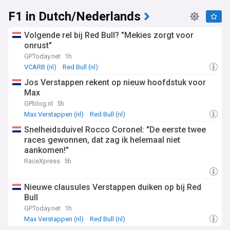
F1 in Dutch/Nederlands
Volgende rel bij Red Bull? "Mekies zorgt voor
onrust"
GPToday.net
1h
VCARB (nl)
Red Bull (nl)
Jos Verstappen rekent op nieuw hoofdstuk voor
Max
GPblog.nl
5h
Max Verstappen (nl)
Red Bull (nl)
Snelheidsduivel Rocco Coronel: "De eerste twee
races gewonnen, dat zag ik helemaal niet
aankomen!"
RaceXpress
5h
Nieuwe clausules Verstappen duiken op bij Red
Bull
GPToday.net
1h
Max Verstappen (nl)
Red Bull (nl)