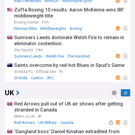
Raul Fernandez
MotoGP
Motorcycle Sport
Zuffa Boxing 10 results: Aaron McKenna wins IBF
middleweight title
Boxing Insider
41m
Etinosa Oliha
Middleweights
Boxing
Sunrisers Leeds dominate Welsh Fire to remain in
eliminator contention
Sky Sports
14m
Sunrisers Leeds
Welsh Fire
The Hundred
Saints overcome by red-hot Blues in Spud's Game
St Kilda FC - Official Site
1h
St Kilda
Carlton
AFL
UK
Red Arrows pull out of UK air shows after getting
stranded in Canada
Metro.co.uk
4h
Red Arrows
UK Military
Canada
‘Gangland boss’ Daniel Kinahan extradited from