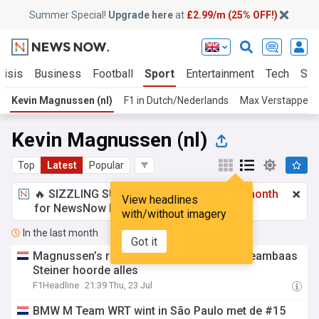
Summer Special!
Upgrade here
at
£2.99/m (25% OFF!)
risis
Business
Football
Sport
Entertainment
Tech
Sci
Kevin Magnussen (nl)
F1 in Dutch/Nederlands
Max Verstappen (
Kevin Magnussen (nl)
Top
Latest
Popular
🔥 SIZZLING SUMMER SPECIAL!
£2.99 a month
View headlines
for NewsNow Essentials.
Upgrade here
with/without imagery
In the last month
Got it
Magnussen’s radio-uitbarsting in Miami: teambaas
Steiner hoorde alles
F1Headline
21:39 Thu, 23 Jul
BMW M Team WRT wint in São Paulo met de #15