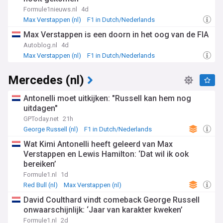
Formule1nieuws.nl
4d
Max Verstappen (nl)
F1 in Dutch/Nederlands
Max Verstappen is een doorn in het oog van de FIA
Autoblog.nl
4d
Max Verstappen (nl)
F1 in Dutch/Nederlands
Mercedes (nl)
Antonelli moet uitkijken: "Russell kan hem nog
uitdagen"
GPToday.net
21h
George Russell (nl)
F1 in Dutch/Nederlands
Motorsports (In Dutch)
Wat Kimi Antonelli heeft geleerd van Max
Verstappen en Lewis Hamilton: ‘Dat wil ik ook
bereiken’
Formule1.nl
1d
Red Bull (nl)
Max Verstappen (nl)
F1 in Dutch/Nederlands
David Coulthard vindt comeback George Russell
onwaarschijnlijk: ‘Jaar van karakter kweken’
Formule1.nl
2d