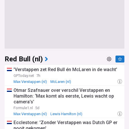
Red Bull (nl)
'Verstappen zet Red Bull én McLaren in de wacht'
GPToday.net
7h
Max Verstappen (nl)
McLaren (nl)
F1 in Dutch/Nederlands
Otmar Szafnauer over verschil Verstappen en
Hamilton: ‘Max komt als eerste, Lewis wacht op
camera’s’
Formule1.nl
5d
Max Verstappen (nl)
Lewis Hamilton (nl)
Motorsports (In Dutch)
Ecclestone: 'Zonder Verstappen was Dutch GP er
nooit gekomen'