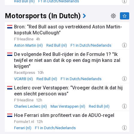
Red Bull (nl)
F1 in Dutch/Nederlands
Motorsports (In Dutch)
Bron: “Red Bull aast op vertrekkend Aston Martin-
kopstuk McCullough”
F1Headline
4h
Aston Martin (nl)
Red Bull (nl)
F1 in Dutch/Nederlands
De volgende Red Bull-rijder in de Formule 1? "Ik
twijfel er niet aan dat ik op een dag mijn kans zal
krijgen"
RaceXpress
10h
VCARB (nl)
Red Bull (nl)
F1 in Dutch/Nederlands
Leclerc over Verstappen: “Vroeger dacht ik dat hij
een slecht persoon was”
F1Headline
12h
Charles Leclerc (nl)
Max Verstappen (nl)
Red Bull (nl)
Hoe Ferrari slim profiteert van de ADUO-regel
Formule1.nl
12h
Ferrari (nl)
F1 in Dutch/Nederlands