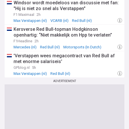
Windsor wordt moedeloos van discussie met fan:
"Hij is niet zo snel als Verstappen"
F1 Maximaal
2h
Max Verstappen (nl)
VCARB (nl)
Red Bull (nl)
Kersverse Red Bull-topman Hodgkinson
openhartig: “Niet makkelijk om Hpp te verlaten”
F1Headline
2h
Mercedes (nl)
Red Bull (nl)
Motorsports (In Dutch)
'Verstappen wees megacontract van Red Bull af
met enorme salariseis'
GPblog.nl
5h
Max Verstappen (nl)
Red Bull (nl)
ADVERTISEMENT