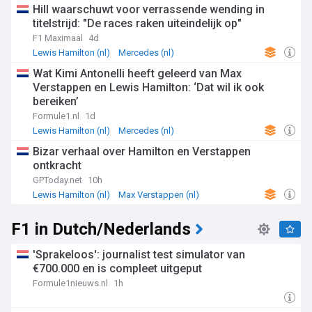
Hill waarschuwt voor verrassende wending in
titelstrijd: "De races raken uiteindelijk op"
F1 Maximaal
4d
Lewis Hamilton (nl)
Mercedes (nl)
F1 in Dutch/Nederlands
Wat Kimi Antonelli heeft geleerd van Max
Verstappen en Lewis Hamilton: ‘Dat wil ik ook
bereiken’
Formule1.nl
1d
Lewis Hamilton (nl)
Mercedes (nl)
F1 in Dutch/Nederlands
Bizar verhaal over Hamilton en Verstappen
ontkracht
GPToday.net
10h
Lewis Hamilton (nl)
Max Verstappen (nl)
F1 in Dutch/Nederlands
F1 in Dutch/Nederlands
'Sprakeloos': journalist test simulator van
€700.000 en is compleet uitgeput
Formule1nieuws.nl
1h