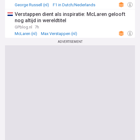
George Russell (nl)
F1 in Dutch/Nederlands
Motorsports (In Dutch)
Verstappen dient als inspiratie: McLaren gelooft
nog altijd in wereldtitel
GPblog.nl
7h
McLaren (nl)
Max Verstappen (nl)
F1 in Dutch/Nederlands
ADVERTISEMENT