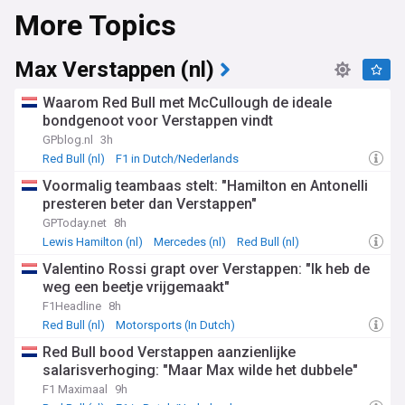
More Topics
Max Verstappen (nl)
Waarom Red Bull met McCullough de ideale
bondgenoot voor Verstappen vindt
GPblog.nl
3h
Red Bull (nl)
F1 in Dutch/Nederlands
Voormalig teambaas stelt: "Hamilton en Antonelli
presteren beter dan Verstappen"
GPToday.net
8h
Lewis Hamilton (nl)
Mercedes (nl)
Red Bull (nl)
Valentino Rossi grapt over Verstappen: "Ik heb de
weg een beetje vrijgemaakt"
F1Headline
8h
Red Bull (nl)
Motorsports (In Dutch)
F1 in Dutch/Nederlands
Red Bull bood Verstappen aanzienlijke
salarisverhoging: "Maar Max wilde het dubbele"
F1 Maximaal
9h