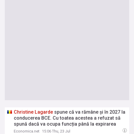
Christine
Lagarde
spune că va rămâne și în 2027 la
conducerea BCE. Cu toatea acestea a refuzat să
spună dacă va ocupa funcția până la expirarea
mandatului
Economica.net
15:06 Thu, 23 Jul