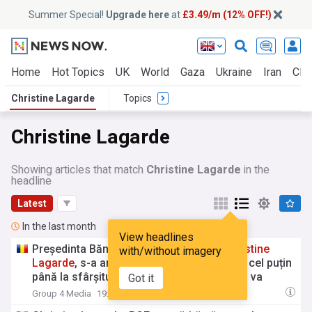
Summer Special!
Upgrade here
at
£3.49/m (12% OFF!)
Home
Hot Topics
UK
World
Gaza
Ukraine
Iran
Clim
Christine Lagarde
Topics
Christine Lagarde
Showing articles that match
Christine Lagarde
in the
headline
Latest
In the last month
View headlines
Președinta Băncii Centrale Europene,
Christine
with/without imagery
Lagarde
, s-a angajat să rămână în funcție cel puțin
până la sfârșitul anului / Se speculează că va
Got it
candida la alegerile prezidențiale din Franța
Group 4 Media
19:14 Thu, 23 Jul