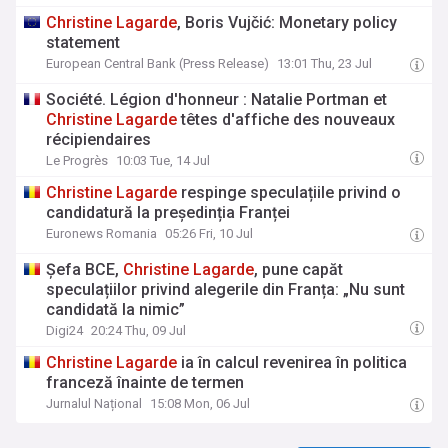
Christine
Lagarde
, Boris Vujčić: Monetary policy
statement
European Central Bank (Press Release)
13:01 Thu, 23 Jul
Société. Légion d'honneur : Natalie Portman et
Christine
Lagarde
têtes d'affiche des nouveaux
récipiendaires
Le Progrès
10:03 Tue, 14 Jul
Christine
Lagarde
respinge speculațiile privind o
candidatură la președinția Franței
Euronews Romania
05:26 Fri, 10 Jul
Șefa BCE,
Christine
Lagarde
, pune capăt
speculațiilor privind alegerile din Franța: „Nu sunt
candidată la nimic”
Digi24
20:24 Thu, 09 Jul
Christine
Lagarde
ia în calcul revenirea în politica
franceză înainte de termen
Jurnalul Național
15:08 Mon, 06 Jul