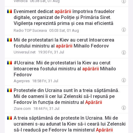
Veridica
06:38 Sat, 01 Aug
Eveniment dedicat
apărării
împotriva fraudelor
digitale, organizat de Poliție și Primăria Siret.
Vigilența reprezintă prima și cea mai eficientă
măsură de apărare împotriva fraudelor cibernetice
Radio TOP Suceava
05:03 Sat, 01 Aug
Mii de protestatari la Kiev au cerut întoarcerea
fostului ministru al
apărării
Mihailo Fedorov
Universul.net
19:30 Fri, 31 Jul
#Ucraina: Mii de protestatari la Kiev au cerut
întoarcerea fostului ministru al
apărării
Mihailo
Fedorov
Agerpres
18:58 Fri, 31 Jul
Protestele din Ucraina sunt în a treia săptămână.
Mii de oameni îi cer lui Zelenski să-l repună pe
Fedorov în funcția de ministru al
Apărării
Ziare.com
18:44 Fri, 31 Jul
A treia săptămână de proteste în Ucraina. Mii de
ucraineni s-au adunat la Kiev să-i ceară lui Zelenski
să-l readucă pe Fedorov la ministerul
Apărării