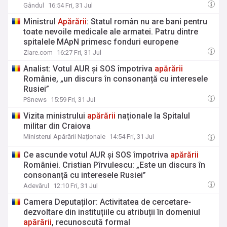
Gândul
16:54 Fri, 31 Jul
Ministrul
Apărării
: Statul român nu are bani pentru
toate nevoile medicale ale armatei. Patru dintre
spitalele MApN primesc fonduri europene
Ziare.com
16:27 Fri, 31 Jul
Analist: Votul AUR și SOS împotriva
apărării
Românie, „un discurs în consonanță cu interesele
Rusiei”
PSnews
15:59 Fri, 31 Jul
Vizita ministrului
apărării
naționale la Spitalul
militar din Craiova
Ministerul Apărării Naționale
14:54 Fri, 31 Jul
Ce ascunde votul AUR și SOS împotriva
apărării
României. Cristian Pîrvulescu: „Este un discurs în
consonanță cu interesele Rusiei”
Adevărul
12:10 Fri, 31 Jul
Camera Deputaților: Activitatea de cercetare-
dezvoltare din instituțiile cu atribuții în domeniul
apărării
, recunoscută formal