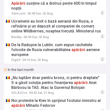
Apărării
susține că a distrus peste 600 în timpul
nopții
Ziare.com
06:58 Sun, 02 Aug
Ucrainenii au lovit o bază aeriană din Rusia, o
rafinărie și un depozit al companiei de comerț
online Wildberries, noaptea trecută. Ministerul rus
al
Apărării
susține că a interceptat 635 de drone
Biziday
06:49 Sun, 02 Aug
ucrainene.
De la Radușne la Lublin: cum expun rachetele
folosite de Rusia vulnerabilitatea
apărării
aeriene
europene
Digi24
04:16 Sun, 02 Aug
In the last month
„Nu luptăm doar pentru bronz, ci pentru dreptate”
S-a găsit soluția pentru finanțarea
apărării
Anei
Bărbosu la TAS. Atac la Guvernul Bolojan
GOLAZO.ro
09:42 Sat, 01 Aug
Noi proteste la Kiev în sprijinul fostului ministru al
apărării
Mihailo Fedorov