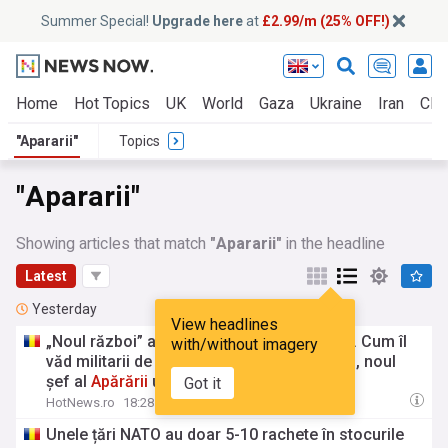
Summer Special!
Upgrade here
at
£2.99/m (25% OFF!)
Home
Hot Topics
UK
World
Gaza
Ukraine
Iran
Clim
"Apararii"
Topics
"Apararii"
Showing articles that match
"Apararii"
in the headline
Latest
Yesterday
View headlines
„Noul război” a început să-și creeze liderii. Cum îl
with/without imagery
văd militarii de pe front pe Mihailo Drapatîi, noul
șef al
Apărării
ucrainene
Got it
HotNews.ro
18:28 Fri, 07 Aug
Unele țări NATO au doar 5-10 rachete în stocurile