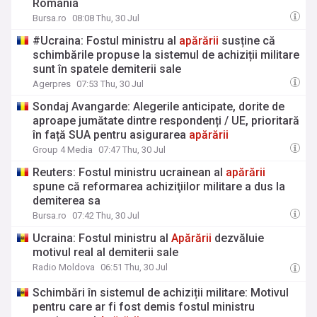
România
Bursa.ro
08:08 Thu, 30 Jul
#Ucraina: Fostul ministru al
apărării
susține că
schimbările propuse la sistemul de achiziții militare
sunt în spatele demiterii sale
Agerpres
07:53 Thu, 30 Jul
Sondaj Avangarde: Alegerile anticipate, dorite de
aproape jumătate dintre respondenți / UE, prioritară
în față SUA pentru asigurarea
apărării
Group 4 Media
07:47 Thu, 30 Jul
Reuters: Fostul ministru ucrainean al
apărării
spune că reformarea achiziţiilor militare a dus la
demiterea sa
Bursa.ro
07:42 Thu, 30 Jul
Ucraina: Fostul ministru al
Apărării
dezvăluie
motivul real al demiterii sale
Radio Moldova
06:51 Thu, 30 Jul
Schimbări în sistemul de achiziții militare: Motivul
pentru care ar fi fost demis fostul ministru