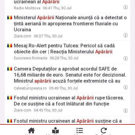
ucrainean al
Apărării
Radio Moldova
06:41 Thu, 30 Jul
Ministerul
Apărării
Naționale anunță că a detectat o
țintă aeriană în apropierea frontierei fluviale cu
Ucraina
Ziare.com
06:37 Thu, 30 Jul
Mesaj Ro-Alert pentru Tulcea: Pericol să cadă
obiecte din cer | Reacția Ministerului
Apărării
Euronews Romania
06:28 Thu, 30 Jul
Camera Deputaților a aprobat acordul SAFE de
16,68 miliarde de euro. Senatul este for decizional.
Ministrul
apărării
acuză forțele extremiste că au
votat “împotriva
apărării
României”
CaleaEuropeana.ro
05:49 Thu, 30 Jul
Fostul ministru ucrainean al
Apărării
rupe tăcerea.
De ce susține că a fost înlăturat din funcție
Ziare.com
04:45 Thu, 30 Jul
Fostul ministru ucrainean al
Apărării
susține că a
fost demis din cauza reformei achizițiilor militare
Mediafax
02:33 Thu, 30 Jul