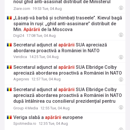
noul ghid anti-asasinat distribuit de Ministerul
Apărării
militarilor ruși
Ziare.com
19:53 Tue, 04 Aug
„Lăsați-vă barbă și schimbați traseele”. Kievul bagă
spaima în ruși: „ghid anti-asasinare” distribuit de
Min.
Apărării
de la Moscova
Digi24
17:08 Tue, 04 Aug
Secretarul adjunct al
apărării
SUA apreciază
abordarea proactivă a României în NATO
Veridica
14:25 Tue, 04 Aug
Secretarul adjunct al
apărării
SUA Elbridge Colby
apreciază abordarea proactivă a României în NATO
Agerpres
12:57 Tue, 04 Aug
Secretarul adjunct al
apărării
SUA Elbridge Colby
apreciază abordarea proactivă a României în NATO
după întâlnirea cu consilierul prezidenţial pentru
securitate naţională, Marius Lazurca
Group 4 Media
12:55 Tue, 04 Aug
Veriga slabă a
apărării
europene
Spotmedia.ro
12:35 Tue, 04 Aug