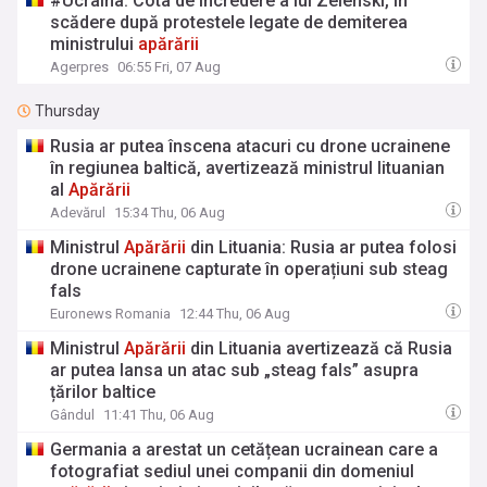
#Ucraina: Cota de încredere a lui Zelenski, în
scădere după protestele legate de demiterea
ministrului
apărării
Agerpres
06:55 Fri, 07 Aug
Thursday
Rusia ar putea înscena atacuri cu drone ucrainene
în regiunea baltică, avertizează ministrul lituanian
al
Apărării
Adevărul
15:34 Thu, 06 Aug
Ministrul
Apărării
din Lituania: Rusia ar putea folosi
drone ucrainene capturate în operațiuni sub steag
fals
Euronews Romania
12:44 Thu, 06 Aug
Ministrul
Apărării
din Lituania avertizează că Rusia
ar putea lansa un atac sub „steag fals” asupra
țărilor baltice
Gândul
11:41 Thu, 06 Aug
Germania a arestat un cetățean ucrainean care a
fotografiat sediul unei companii din domeniul