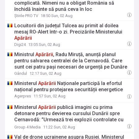
complicată. Nimeni nu a obligat România să
închidă înainte să pună ceva în loc
Știrile PRO TV
18:50 Sun, 02 Aug
Locuitorii din județul Tulcea au primit al doilea
mesaj RO-Alert într-o zi. Precizările Ministerului
Apărării
Digi24
13:05 Sun, 02 Aug
Ministrul
Apărării
, Radu Miruță, anunță planul
pentru salvarea centralei de la Cernavodă. Care
sunt cei patru pași necesari de urgență pe Dunăre
Gândul
12:17 Sun, 02 Aug
Ministerul
Apărării
Naționale participă la efortul
național pentru protejarea securității energetice
Agerpres
11:57 Sun, 02 Aug
Ministerul
Apărării
publică imagini cu prima
detonare pentru devierea cursului Dunării spre
Cernavodă: ”Urmează trei explozii controlate cu
încărcături de mare putere”
Group 4 Media
11:22 Sun, 02 Aug
Val de drone ucrainene asupra Rusiei. Ministerul