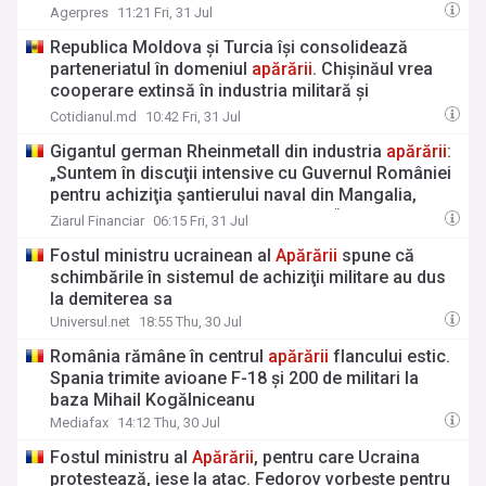
Agerpres
11:21 Fri, 31 Jul
Republica Moldova și Turcia își consolidează
parteneriatul în domeniul
apărării
. Chișinăul vrea
cooperare extinsă în industria militară și
tehnologiile de securitate
Cotidianul.md
10:42 Fri, 31 Jul
Gigantul german Rheinmetall din industria
apărării
:
„Suntem în discuţii intensive cu Guvernul României
pentru achiziţia şantierului naval din Mangalia,
împreună cu partenerul nostru MSC“. Până acum,
Ziarul Financiar
06:15 Fri, 31 Jul
potrivit calculelor făcute de ZF, au fost semnate
Fostul ministru ucrainean al
Apărării
spune că
contracte şi acorduri de 5,6 mld. euro cu firme din
schimbările în sistemul de achiziţii militare au dus
grupul Rheinmetall prin programul SAFE
la demiterea sa
Universul.net
18:55 Thu, 30 Jul
România rămâne în centrul
apărării
flancului estic.
Spania trimite avioane F-18 și 200 de militari la
baza Mihail Kogălniceanu
Mediafax
14:12 Thu, 30 Jul
Fostul ministru al
Apărării
, pentru care Ucraina
protestează, iese la atac. Fedorov vorbește pentru