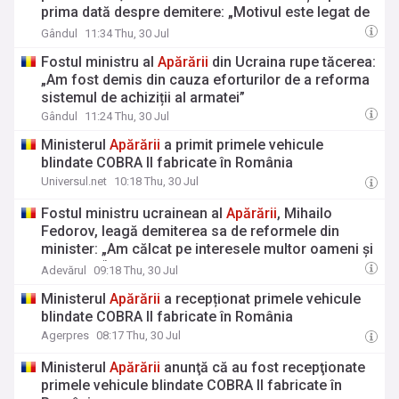
prima dată despre demitere: „Motivul este legat de
achiziții ale armatei, licitații, de faptul că am
Gândul
11:34 Thu, 30 Jul
început să revizuim procesele”
Fostul ministru al
Apărării
din Ucraina rupe tăcerea:
„Am fost demis din cauza eforturilor de a reforma
sistemul de achiziții al armatei”
Gândul
11:24 Thu, 30 Jul
Ministerul
Apărării
a primit primele vehicule
blindate COBRA II fabricate în România
Universul.net
10:18 Thu, 30 Jul
Fostul ministru ucrainean al
Apărării
, Mihailo
Fedorov, leagă demiterea sa de reformele din
minister: „Am călcat pe interesele multor oameni și
companii“
Adevărul
09:18 Thu, 30 Jul
Ministerul
Apărării
a recepționat primele vehicule
blindate COBRA II fabricate în România
Agerpres
08:17 Thu, 30 Jul
Ministerul
Apărării
anunţă că au fost recepţionate
primele vehicule blindate COBRA II fabricate în