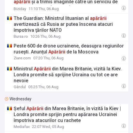
apărării
și a trimis imaginile către un serviciu de
informații străin (nenumit). Separat, ancheta
Biziday
11:10 Thu, 06 Aug
privind drona cu explozibili găsită pe aeroportul din
The Guardian: Ministrul lituanian al
apărării
Leipzig a fost preluată de procurorii responsabili
avertizează că Rusia ar putea înscena atacuri
de antiterorism.
împotriva ţărilor NATO
Bursa.ro
10:26 Thu, 06 Aug
Peste 600 de drone ucrainene, deasupra regiunilor
rusești. Anunțul
Apărării
de la Moscova
Ziare.com
07:20 Thu, 06 Aug
Ministrul
Apărării
din Marea Britanie, vizită la Kiev.
Londra promite să sprijine Ucraina cu tot ce are
nevoie
Gândul
05:25 Thu, 06 Aug
Wednesday
Șeful
Apărării
din Marea Britanie, în vizită la Kiev |
Londra promite sprijin pentru apărarea Ucrainei
împotriva atacurilor cu rachete
Mediafax
22:07 Wed, 05 Aug