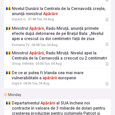
Nivelul Dunării la Centrala de la Cernavodă crește,
anunță ministrul
Apărării
Impact.ro
07:48 Tue, 04 Aug
Ministrul
Apărării
, Radu Miruță, anunță primele
efecte după detonarea de pe Brațul Bala: „Nivelul
apei a crescut cu doi centimetri față de ziua
trecută” VIDEO
Romania TV
06:08 Tue, 04 Aug
Ministrul
Apărării
, Radu Miruță: Nivelul apei la
Centrala de la Cernavodă a crescut cu 2 centimetri
Group 4 Media
05:06 Tue, 04 Aug
De ce ar putea fi Irlanda cea mai mare
vulnerabilitate a
apărării
europene
Digi24
04:06 Tue, 04 Aug
Monday
Departamentul
Apărării
al SUA încheie noi
contracte în valoare de 3 miliarde de dolari pentru
creșterea producției pentru sistemele Patriot și