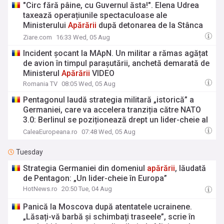
"Circ fără pâine, cu Guvernul ăsta!". Elena Udrea
taxează operațiunile spectaculoase ale
Ministerului
Apărării
după detonarea de la Stânca
Pârjoaia: "Pentru unii, 2 cm contează…"
Ziare.com
16:33 Wed, 05 Aug
Incident șocant la MApN. Un militar a rămas agățat
de avion în timpul parașutării, anchetă demarată de
Ministerul
Apărării
VIDEO
Romania TV
08:05 Wed, 05 Aug
Pentagonul laudă strategia militară „istorică” a
Germaniei, care va accelera tranziția către NATO
3.0: Berlinul se poziționează drept un lider-cheie al
apărării
convenționale a Europei
CaleaEuropeana.ro
07:48 Wed, 05 Aug
Tuesday
Strategia Germaniei din domeniul
apărării
, lăudată
de Pentagon: „Un lider-cheie în Europa”
HotNews.ro
20:50 Tue, 04 Aug
Panică la Moscova după atentatele ucrainene.
„Lăsați-vă barbă și schimbați traseele”, scrie în