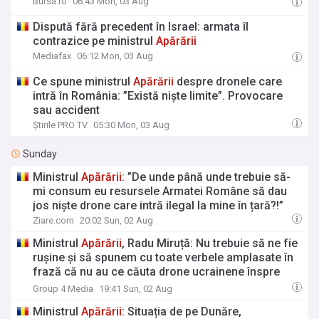
Bursa.ro
06:43 Mon, 03 Aug
Dispută fără precedent în Israel: armata îl
contrazice pe ministrul
Apărării
Mediafax
06:12 Mon, 03 Aug
Ce spune ministrul
Apărării
despre dronele care
intră în România: ”Există niște limite”. Provocare
sau accident
Știrile PRO TV
05:30 Mon, 03 Aug
Sunday
Ministrul
Apărării
: ”De unde până unde trebuie să-
mi consum eu resursele Armatei Române să dau
jos niște drone care intră ilegal la mine în țară?!”
Ziare.com
20:02 Sun, 02 Aug
Ministrul
Apărării
, Radu Miruță: Nu trebuie să ne fie
rușine și să spunem cu toate verbele amplasate în
frază că nu au ce căuta drone ucrainene înspre
România. Cu tot respectul pentru partenerii
Group 4 Media
19:41 Sun, 02 Aug
ucraineni, nu au ce căuta astfel de drone
Ministrul
Apărării
: Situația de pe Dunăre,