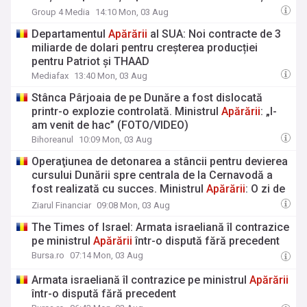
THAAD
Group 4 Media
14:10 Mon, 03 Aug
Departamentul
Apărării
al SUA: Noi contracte de 3
miliarde de dolari pentru creșterea producției
pentru Patriot și THAAD
Mediafax
13:40 Mon, 03 Aug
Stânca Pârjoaia de pe Dunăre a fost dislocată
printr-o explozie controlată. Ministrul
Apărării
: „I-
am venit de hac” (FOTO/VIDEO)
Bihoreanul
10:09 Mon, 03 Aug
Operaţiunea de detonarea a stâncii pentru devierea
cursului Dunării spre centrala de la Cernavodă a
fost realizată cu succes. Ministrul
Apărării
: O zi de
funcţionare suplimentară a Centralei de la
Ziarul Financiar
09:08 Mon, 03 Aug
Cernavodă e de vreo trei ori mai eficientă financiar
The Times of Israel: Armata israeliană îl contrazice
decât costurile acestor operaţiuni
pe ministrul
Apărării
într-o dispută fără precedent
Bursa.ro
07:14 Mon, 03 Aug
Armata israeliană îl contrazice pe ministrul
Apărării
într-o dispută fără precedent